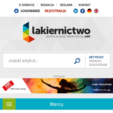
O SERWISIE
REDAKCJA
REKLAMA
KONTAKT
LOGOWANIE
REJESTRACJA
ARTYKUŁY
KATALOG
OGŁOSZENIA
Reklama
Menu
Rozwiń
nawigację