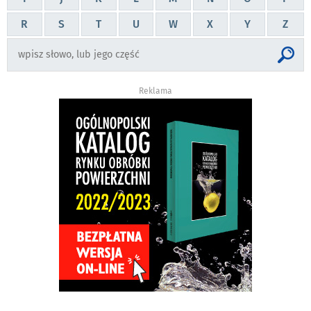
R
S
T
U
W
X
Y
Z
Reklama