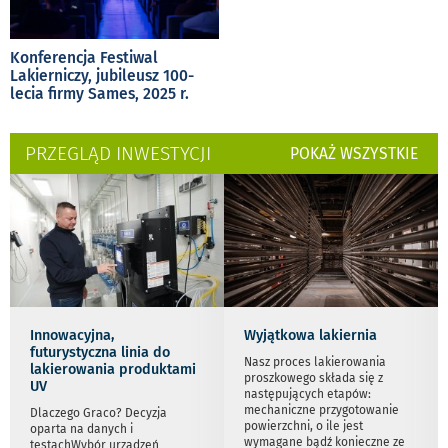
Konferencja Festiwal
Lakierniczy, jubileusz 100-
lecia firmy Sames, 2025 r.
PRZEGLĄD INWESTYCJI
POKAŻ WSZYSTKIE
Innowacyjna,
Wyjątkowa lakiernia
futurystyczna linia do
Nasz proces lakierowania
lakierowania produktami
proszkowego składa się z
UV
następujących etapów:
mechaniczne przygotowanie
Dlaczego Graco? Decyzja
powierzchni, o ile jest
oparta na danych i
wymagane bądź konieczne ze
testachWybór urządzeń