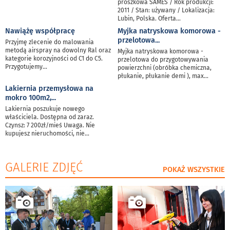
proszkowa SAMES / Rok produkcji:
2011 / Stan: używany / Lokalizacja:
Lubin, Polska. Oferta
...
Nawiążę współpracę
Myjka natryskowa komorowa -
przelotowa
...
Przyjmę zlecenie do malowania
metodą airspray na dowolny Ral oraz
Myjka natryskowa komorowa -
kategorie korozyjności od C1 do C5.
przelotowa do przygotowywania
Przygotujemy
...
powierzchni (obróbka chemiczna,
płukanie, płukanie demi ), max
...
Lakiernia przemysłowa na
mokro 100m2,
...
Lakiernia poszukuje nowego
właściciela. Dostępna od zaraz.
Czynsz: 7 200zł/mieś Uwaga. Nie
kupujesz nieruchomości, nie
...
GALERIE ZDJĘĆ
POKAŻ WSZYSTKIE