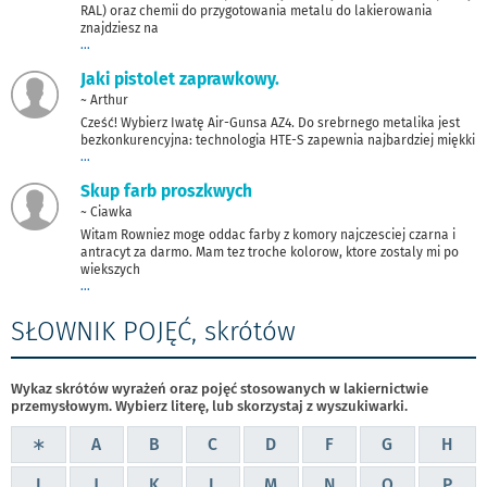
RAL) oraz chemii do przygotowania metalu do lakierowania
znajdziesz na
...
Jaki pistolet zaprawkowy.
~ Arthur
Cześć! Wybierz Iwatę Air-Gunsa AZ4. Do srebrnego metalika jest
bezkonkurencyjna: technologia HTE-S zapewnia najbardziej miękki
...
Skup farb proszkwych
~ Ciawka
Witam Rowniez moge oddac farby z komory najczesciej czarna i
antracyt za darmo. Mam tez troche kolorow, ktore zostaly mi po
wiekszych
...
SŁOWNIK POJĘĆ, skrótów
Wykaz skrótów wyrażeń oraz pojęć stosowanych w lakiernictwie
przemysłowym. Wybierz literę, lub skorzystaj z wyszukiwarki.
WSZYSTKIE
∗
A
B
C
D
F
G
H
HASŁA
I
J
K
L
M
N
O
P