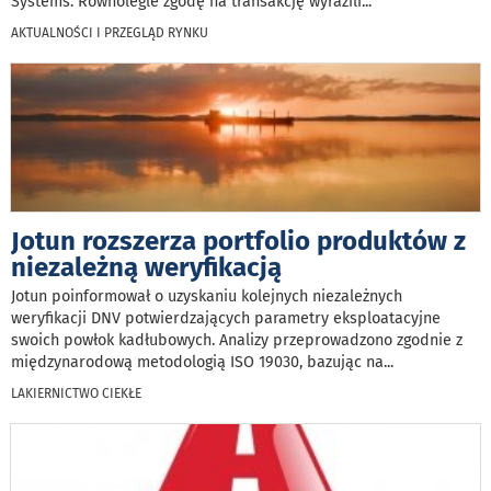
Systems. Równolegle zgodę na transakcję wyrazili
...
AKTUALNOŚCI I PRZEGLĄD RYNKU
Jotun rozszerza portfolio produktów z
niezależną weryfikacją
Jotun poinformował o uzyskaniu kolejnych niezależnych
weryfikacji DNV potwierdzających parametry eksploatacyjne
swoich powłok kadłubowych. Analizy przeprowadzono zgodnie z
międzynarodową metodologią ISO 19030, bazując na
...
LAKIERNICTWO CIEKŁE