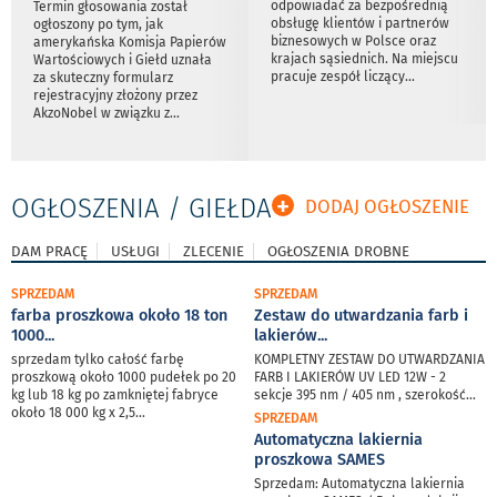
odpowiadać za bezpośrednią
Termin głosowania został
obsługę klientów i partnerów
ogłoszony po tym, jak
biznesowych w Polsce oraz
amerykańska Komisja Papierów
krajach sąsiednich. Na miejscu
Wartościowych i Giełd uznała
pracuje zespół liczący
...
za skuteczny formularz
rejestracyjny złożony przez
AkzoNobel w związku z
...
+
OGŁOSZENIA / GIEŁDA
DODAJ OGŁOSZENIE
DAM PRACĘ
USŁUGI
ZLECENIE
OGŁOSZENIA DROBNE
SPRZEDAM
SPRZEDAM
farba proszkowa około 18 ton
Zestaw do utwardzania farb i
1000
...
lakierów
...
sprzedam tylko całość farbę
KOMPLETNY ZESTAW DO UTWARDZANIA
proszkową około 1000 pudełek po 20
FARB I LAKIERÓW UV LED 12W - 2
kg lub 18 kg po zamkniętej fabryce
sekcje 395 nm / 405 nm , szerokość
...
około 18 000 kg x 2,5
...
SPRZEDAM
Automatyczna lakiernia
proszkowa SAMES
Sprzedam: Automatyczna lakiernia