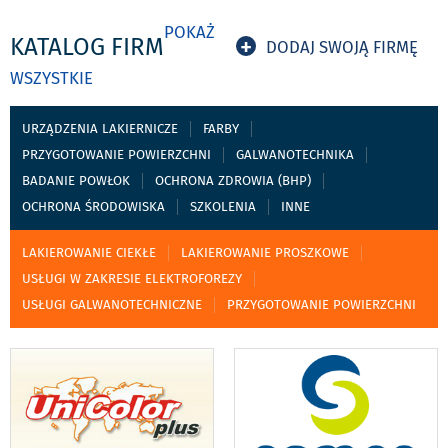
POKAŻ
KATALOG FIRM
+
DODAJ SWOJĄ FIRMĘ
WSZYSTKIE
URZĄDZENIA LAKIERNICZE
FARBY
PRZYGOTOWANIE POWIERZCHNI
GALWANOTECHNIKA
BADANIE POWŁOK
OCHRONA ZDROWIA (BHP)
OCHRONA ŚRODOWISKA
SZKOLENIA
INNE
LAKIEROWANIE CIEKŁE
LAKIEROWANIE PROSZKOWE
USŁUGI W ZAKRESIE ELEKTROFOREZY
USŁUGI GALWANOTECHNICZNE
PRZYGOTOWANIE POWIERZCHNI