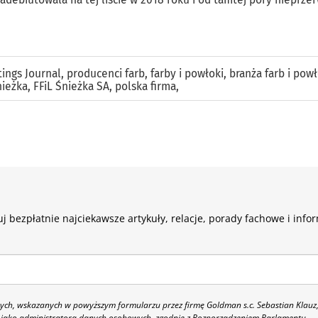
ings Journal
,
producenci farb
,
farby i powłoki
,
branża farb i pow
nieżka
,
FFiL Śnieżka SA
,
polska firma
,
j bezpłatnie najciekawsze artykuły, relacje, porady fachowe i info
h, wskazanych w powyższym formularzu przez firmę Goldman s.c. Sebastian Klauz
 86 jako administratora danych osobowych, zgodnie z Rozporządzeniem Parlamentu