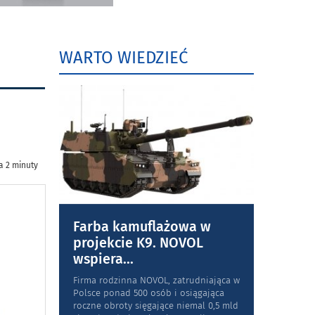
WARTO WIEDZIEĆ
a 2 minuty
Farba kamuflażowa w
projekcie K9. NOVOL
wspiera
...
Firma rodzinna NOVOL, zatrudniająca w
Polsce ponad 500 osób i osiągająca
roczne obroty sięgające niemal 0,5 mld