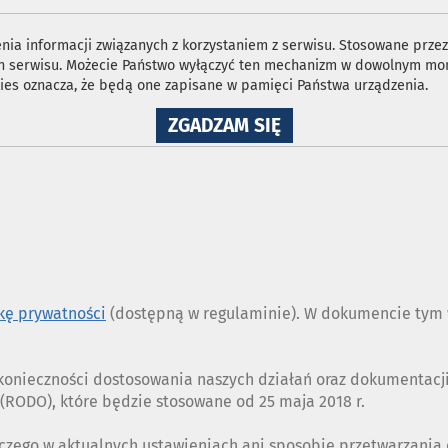
ia informacji związanych z korzystaniem z serwisu. Stosowane przez 
ron serwisu. Możecie Państwo wyłączyć ten mechanizm w dowolnym mom
ies oznacza, że będą one zapisane w pamięci Państwa urządzenia.
NA
ZGADZAM SIĘ
WYKORZYSTANIE
PLIKÓW
COOKIES
ykę prywatności
(dostępną w regulaminie). W dokumencie tym w
z konieczności dostosowania naszych działań oraz dokumentac
RODO), które będzie stosowane od 25 maja 2018 r.
czego w aktualnych ustawieniach ani sposobie przetwarzania