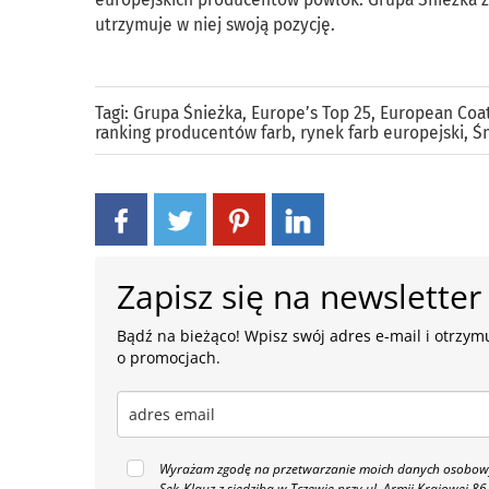
utrzymuje w niej swoją pozycję.
Tagi:
Grupa Śnieżka
,
Europe’s Top 25
,
European Coat
ranking producentów farb
,
rynek farb europejski
,
Ś
Zapisz się na newsletter
Bądź na bieżąco! Wpisz swój adres e-mail i otrzymu
o promocjach.
Wyrażam zgodę na przetwarzanie moich danych osobowyc
Sęk-Klauz z siedzibą w Tczewie przy ul. Armii Krajowej