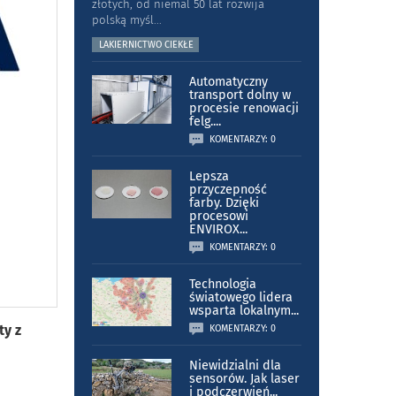
złotych, od niemal 50 lat rozwija
polską myśl
...
LAKIERNICTWO CIEKŁE
Automatyczny
transport dolny w
procesie renowacji
felg.
...
KOMENTARZY: 0
Lepsza
przyczepność
farby. Dzięki
procesowi
ENVIROX
...
KOMENTARZY: 0
Technologia
światowego lidera
wsparta lokalnym
...
ty z
KOMENTARZY: 0
Niewidzialni dla
sensorów. Jak laser
i podczerwień
...