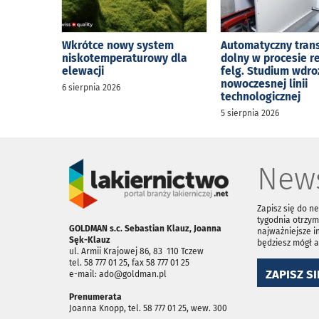
Wkrótce nowy system
Automatyczny tran
niskotemperaturowy dla
dolny w procesie r
elewacji
felg. Studium wdro
nowoczesnej linii
6 sierpnia 2026
technologicznej
5 sierpnia 2026
News
Zapisz się do n
tygodnia otrzym
GOLDMAN s.c. Sebastian Klauz, Joanna
najważniejsze i
Sęk-Klauz
będziesz mógł 
ul. Armii Krajowej 86, 83 ­ 110 Tczew
tel. 58 777 01 25, fax 58 777 01 25
ZAPISZ SI
e-mail: ado@goldman.pl
Prenumerata
Joanna Knopp, tel. 58 777 01 25, wew. 300