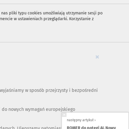
nas pliki typu cookies umożliwiają utrzymanie sesji po
encie w ustawieniach przeglądarki. Korzystanie z
×
yjaśniamy w sposób przejrzysty i bezpośredni
ji do nowych wymagań europejskiego
następny artykuł ›
 danych. Ulepszamy natomiast opis naszych
ROMER do potęgi AI. Nowy