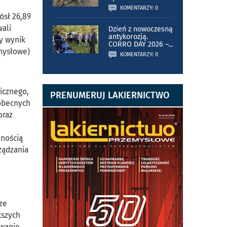
KOMENTARZY: 0
ósł 26,89
wali
Dzień z nowoczesną
antykorozją.
y wynik
CORRO DAY 2026 –
...
mysłowe)
KOMENTARZY: 0
icznego,
PRENUMERUJ LAKIERNICTWO
 obecnych
oraz
żnością
ządzania
ze
kszych
rwanie