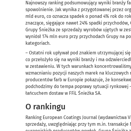
Najnowszy ranking podsumowujący wyniki branży fa
spowolnienie. Jak wynika z przygotowanej przez orga
mld euro, co oznacza spadek o ponad 4% rok do rok
znaczące, sięgające nawet 24% spadki przychodów,
Grupy Śnieżka ze sprzedaży wyrobów ujętych w ze
wyniósł 174 mln euro przy przychodach Grupy na po
kategoriach.
– Ostatni rok upływał pod znakiem utrzymującej s
co przełożyło się na wyniki branży i ma odzwierci
w zestawieniu. W tych warunkach koncentrowaliśmy
wzmacnianiu pozycji naszych marek na kluczowych r
producentów farb w Europie pokazuje, że konsekwen
podchodzimy do tempa poprawy sytuacji rynkowej – 
łańcuchem dostaw w FFiL Śnieżka SA.
O rankingu
Ranking European Coatings Journal (wydawnictwa V
sprzedaży, uwzględniając przy tym m.in. transakcje
europejskich producentów powłok. Grupa Śnieżka za