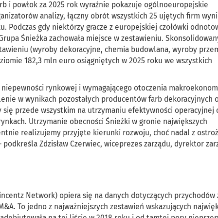
rb i powłok za 2025 rok wyraźnie pokazuje ogólnoeuropejskie
nizatorów analizy, łączny obrót wszystkich 25 ujętych firm wyni
u. Podczas gdy niektórzy gracze z europejskiej czołówki odnoto
 Grupa Śnieżka zachowała miejsce w zestawieniu. Skonsolidowan
stawieniu (wyroby dekoracyjne, chemia budowlana, wyroby prze
ziomie 182,3 mln euro osiągniętych w 2025 roku we wszystkich
ię niepewności rynkowej i wymagającego otoczenia makroekonom
edlenie w wynikach pozostałych producentów farb dekoracyjnych
 się przede wszystkim na utrzymaniu efektywności operacyjnej 
ynkach. Utrzymanie obecności Śnieżki w gronie największych
tnie realizujemy przyjęte kierunki rozwoju, choć nadal z ostro
podkreśla Zdzisław Czerwiec, wiceprezes zarządu, dyrektor zar
incentz Network) opiera się na danych dotyczących przychodów 
 M&A. To jedno z najważniejszych zestawień wskazujących najwię
debiutowała na tej liście w 2018 roku i od tamtej pory nieprze