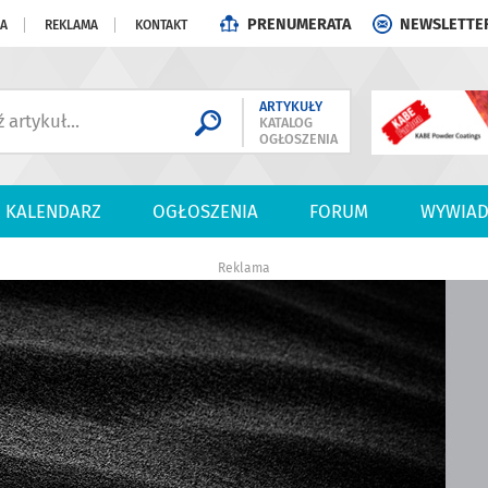
PRENUMERATA
NEWSLETTE
JA
REKLAMA
KONTAKT
ARTYKUŁY
KATALOG
OGŁOSZENIA
KALENDARZ
OGŁOSZENIA
FORUM
WYWIAD
Reklama