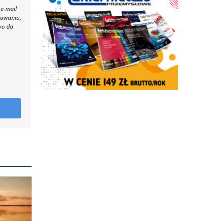
 e-mail
towania,
wo do