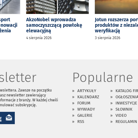
sport
AkzoNobel wprowadza
Jotun rozszerza por
enowacji
samoczyszczącą powłokę
produktów z niezal
żenia
elewacyjną
weryfikacją
4 sierpnia 2026
3 sierpnia 2026
letter
Popularne
ewslettera. Zawsze na początku
ARTYKUŁY
KATALOG FI
asz newsletter zawierający
KALENDARZ
OGŁOSZENI
nformacje z branży. W każdej chwili
FORUM
INWESTYCJE
anulować subskrypcję.
WYWIADY
SŁOWNIK
GALERIE
VIDEO
Ę
RSS
REGULAMIN