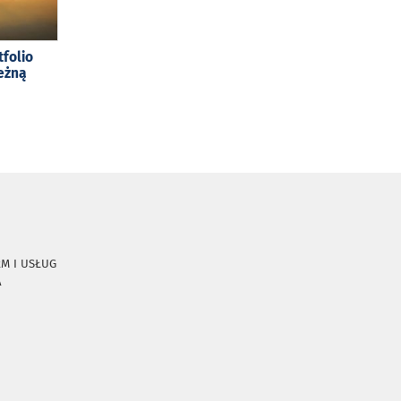
tfolio
eżną
RM I USŁUG
A