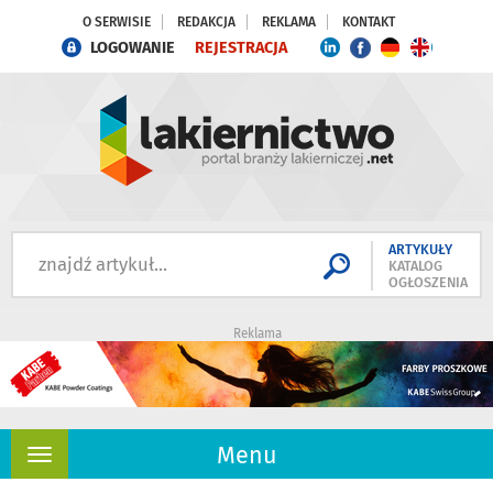
O SERWISIE
REDAKCJA
REKLAMA
KONTAKT
LOGOWANIE
REJESTRACJA
ARTYKUŁY
KATALOG
OGŁOSZENIA
Reklama
Menu
Rozwiń
nawigację