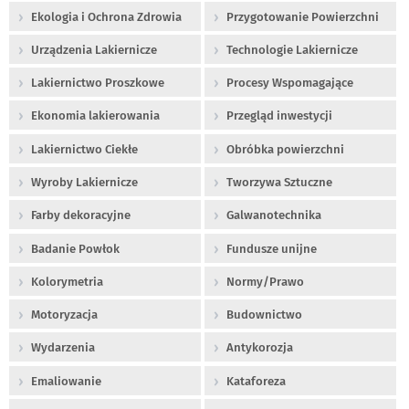
Ekologia i Ochrona Zdrowia
Przygotowanie Powierzchni
Urządzenia Lakiernicze
Technologie Lakiernicze
Lakiernictwo Proszkowe
Procesy Wspomagające
Ekonomia lakierowania
Przegląd inwestycji
Lakiernictwo Ciekłe
Obróbka powierzchni
Wyroby Lakiernicze
Tworzywa Sztuczne
Farby dekoracyjne
Galwanotechnika
Badanie Powłok
Fundusze unijne
Kolorymetria
Normy/Prawo
Motoryzacja
Budownictwo
Wydarzenia
Antykorozja
Emaliowanie
Kataforeza