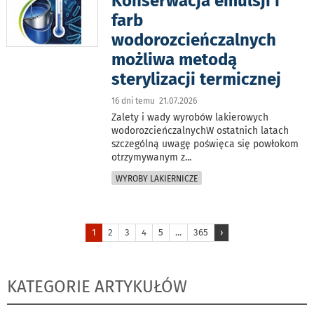
Konserwacja emulsji i
farb
wodorozcieńczalnych
możliwa metodą
sterylizacji termicznej
16 dni temu 21.07.2026
Zalety i wady wyrobów lakierowych
wodorozcieńczalnychW ostatnich latach
szczególną uwagę poświęca się powłokom
otrzymywanym z
...
WYROBY LAKIERNICZE
1
2
3
4
5
...
365
›
KATEGORIE ARTYKUŁÓW