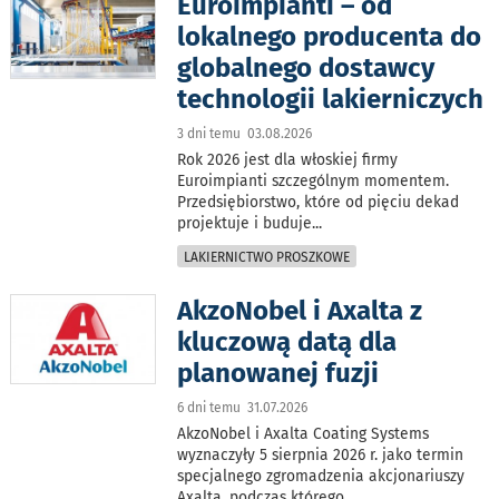
Euroimpianti – od
lokalnego producenta do
globalnego dostawcy
technologii lakierniczych
3 dni temu 03.08.2026
Rok 2026 jest dla włoskiej firmy
Euroimpianti szczególnym momentem.
Przedsiębiorstwo, które od pięciu dekad
projektuje i buduje
...
LAKIERNICTWO PROSZKOWE
AkzoNobel i Axalta z
kluczową datą dla
planowanej fuzji
6 dni temu 31.07.2026
AkzoNobel i Axalta Coating Systems
wyznaczyły 5 sierpnia 2026 r. jako termin
specjalnego zgromadzenia akcjonariuszy
Axalta, podczas którego
...