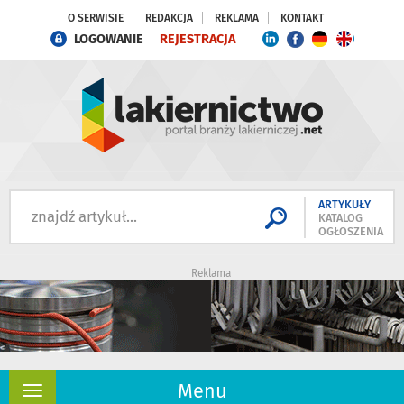
O SERWISIE
REDAKCJA
REKLAMA
KONTAKT
LOGOWANIE
REJESTRACJA
ARTYKUŁY
KATALOG
OGŁOSZENIA
Reklama
Menu
Rozwiń