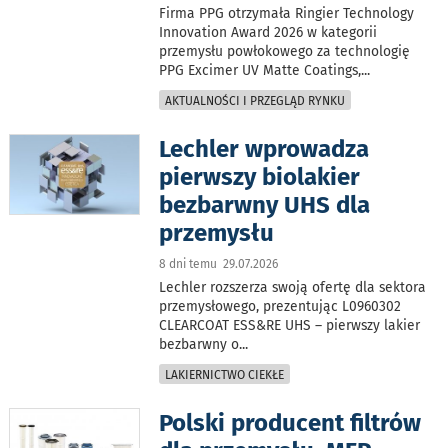
Firma PPG otrzymała Ringier Technology
Innovation Award 2026 w kategorii
przemysłu powłokowego za technologię
PPG Excimer UV Matte Coatings,
...
AKTUALNOŚCI I PRZEGLĄD RYNKU
Lechler wprowadza
pierwszy biolakier
bezbarwny UHS dla
przemysłu
8 dni temu 29.07.2026
Lechler rozszerza swoją ofertę dla sektora
przemysłowego, prezentując L0960302
CLEARCOAT ESS&RE UHS – pierwszy lakier
bezbarwny o
...
LAKIERNICTWO CIEKŁE
Polski producent filtrów