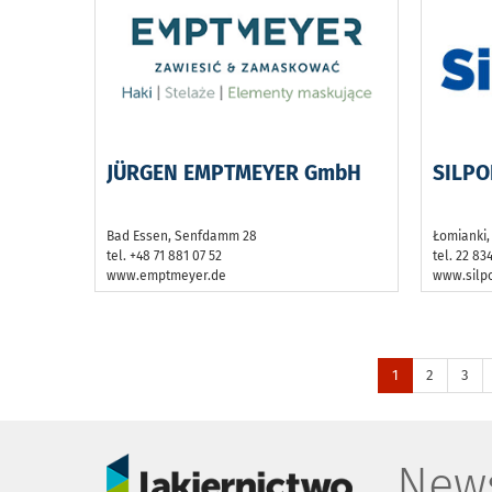
JÜRGEN EMPTMEYER GmbH
SILPOL
Bad Essen, Senfdamm 28
Łomianki,
tel. +48 71 881 07 52
tel. 22 83
www.emptmeyer.de
www.silpo
1
2
3
News