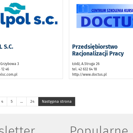
 S.C.
Przedsiębiorstwo
Racjonalizacji Pracy
 Grzybowa 3
Łódź, A.Struga 26
4 12 46
tel. 42 632 64 18
lsc.com.pl
http://www.doctus.pl
4
5
...
24
Następna strona
letter
Popularne