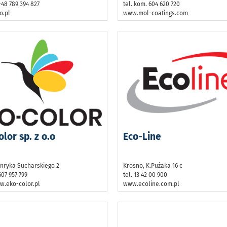
+48 789 394 827
tel. kom. 604 620 720
o.pl
www.mol-coatings.com
lor sp. z o.o
Eco-Line
nryka Sucharskiego 2
Krosno, K.Pużaka 16 c
607 957 799
tel. 13 42 00 900
w.eko-color.pl
www.ecoline.com.pl