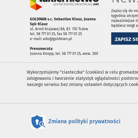
Zapisz się do n
tygodnia otrzym
GOLDMAN s.c. Sebastian Klauz, Joanna
najważniejsze i
Sęk-Klauz
będziesz mógł 
ul. Armii Krajowej 86, 83 ­ 110 Tczew
tel. 58 777 01 25, fax 58 777 01 25
ZAPISZ SI
e-mail: ado@goldman.pl
Prenumerata
Joanna Knopp, tel. 58 777 01 25, wew. 300
Wykorzystujemy "ciasteczka" (cookies) w celu gromadzen
zalogowaniu i tworzenie statystyk oglądalności podst
naszego serwisu bez zmiany ustawień dotyczących cook
Zmiana polityki prywatności