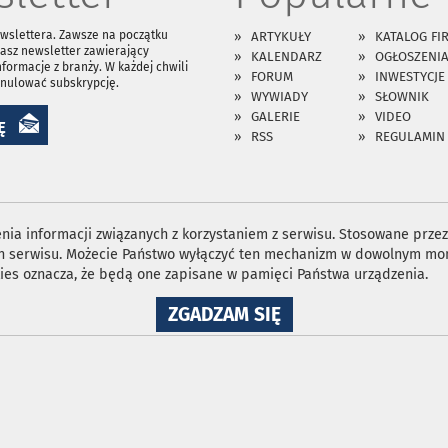
ewslettera. Zawsze na początku
ARTYKUŁY
KATALOG FI
asz newsletter zawierający
KALENDARZ
OGŁOSZENI
nformacje z branży. W każdej chwili
FORUM
INWESTYCJE
anulować subskrypcję.
WYWIADY
SŁOWNIK
GALERIE
VIDEO
Ę
RSS
REGULAMIN
ia informacji związanych z korzystaniem z serwisu. Stosowane przez 
ron serwisu. Możecie Państwo wyłączyć ten mechanizm w dowolnym mom
ies oznacza, że będą one zapisane w pamięci Państwa urządzenia.
NA
ZGADZAM SIĘ
WYKORZYSTANIE
PLIKÓW
COOKIES