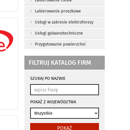
Lakierowanie ciekłe
Lakierowanie proszkowe
Usługi w zakresie elektroforezy
Usługi galwanotechniczne
Przygotowanie powierzchni
FILTRUJ KATALOG FIRM
wyniki
wyszukiwania
SZUKAJ PO NAZWIE
przeładowują
się
automatycznie
POKAŻ Z WOJEWÓDZTWA
POKAŻ