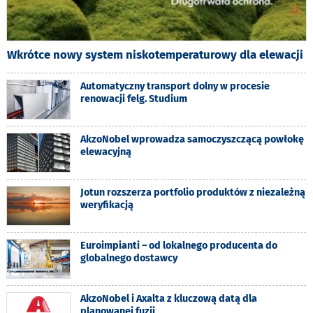
Wkrótce nowy system niskotemperaturowy dla elewacji
Automatyczny transport dolny w procesie
renowacji felg. Studium
AkzoNobel wprowadza samoczyszczącą powłokę
elewacyjną
Jotun rozszerza portfolio produktów z niezależną
weryfikacją
Euroimpianti – od lokalnego producenta do
globalnego dostawcy
AkzoNobel i Axalta z kluczową datą dla
planowanej fuzji