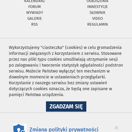
KALENDARZ
OGŁOSZENIA
FORUM
INWESTYCJE
WYWIADY
SŁOWNIK
GALERIE
VIDEO
RSS
REGULAMIN
Wykorzystujemy "ciasteczka" (cookies) w celu gromadzenia
informacji związanych z korzystaniem z serwisu. Stosowane
przez nas pliki typu cookies umożliwiają utrzymanie sesji
po zalogowaniu i tworzenie statystyk oglądalności podstron
serwisu. Możecie Państwo wyłączyć ten mechanizm w
dowolnym momencie w ustawieniach przeglądarki.
Korzystanie z naszego serwisu bez zmiany ustawień
dotyczących cookies oznacza, że będą one zapisane w
pamięci Państwa urządzenia.
NA
ZGADZAM SIĘ
WYKORZYSTANIE
PLIKÓW
COOKIES
×
Zmiana polityki prywatności