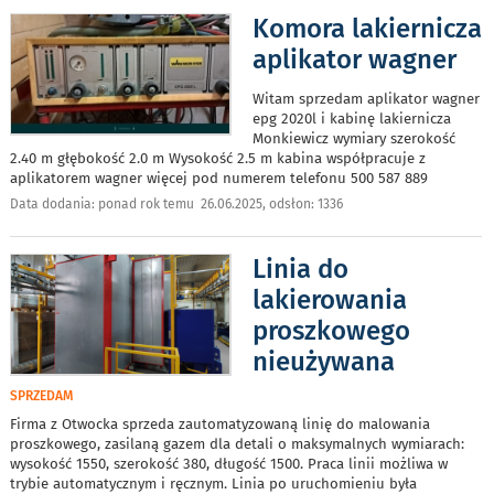
Komora lakiernicza
aplikator wagner
Witam sprzedam aplikator wagner
epg 2020l i kabinę lakiernicza
Monkiewicz wymiary szerokość
2.40 m głębokość 2.0 m Wysokość 2.5 m kabina współpracuje z
aplikatorem wagner więcej pod numerem telefonu 500 587 889
Data dodania: ponad rok temu 26.06.2025, odsłon: 1336
Linia do
lakierowania
proszkowego
nieużywana
SPRZEDAM
Firma z Otwocka sprzeda zautomatyzowaną linię do malowania
proszkowego, zasilaną gazem dla detali o maksymalnych wymiarach:
wysokość 1550, szerokość 380, długość 1500. Praca linii możliwa w
trybie automatycznym i ręcznym. Linia po uruchomieniu była