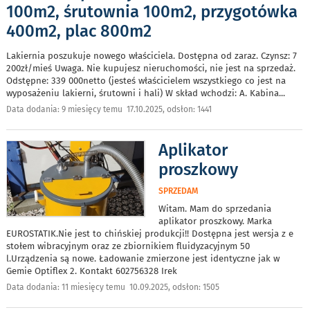
100m2, śrutownia 100m2, przygotówka
400m2, plac 800m2
Lakiernia poszukuje nowego właściciela. Dostępna od zaraz. Czynsz: 7
200zł/mieś Uwaga. Nie kupujesz nieruchomości, nie jest na sprzedaż.
Odstępne: 339 000netto (jesteś właścicielem wszystkiego co jest na
wyposażeniu lakierni, śrutowni i hali) W skład wchodzi: A. Kabina
...
Data dodania: 9 miesięcy temu 17.10.2025, odsłon: 1441
Aplikator
proszkowy
SPRZEDAM
Witam. Mam do sprzedania
aplikator proszkowy. Marka
EUROSTATIK.Nie jest to chińskiej produkcji!! Dostępna jest wersja z e
stołem wibracyjnym oraz ze zbiornikiem fluidyzacyjnym 50
l.Urządzenia są nowe. Ładowanie zmierzone jest identyczne jak w
Gemie Optiflex 2. Kontakt 602756328 Irek
Data dodania: 11 miesięcy temu 10.09.2025, odsłon: 1505