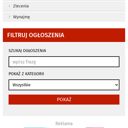
Zlecenia
Wynajmę
FILTRUJ OGŁOSZENIA
wyniki
wyszukiwania
SZUKAJ OGŁOSZENIA
przeładowują
się
automatycznie
POKAŻ Z KATEGORII
POKAŻ
Reklama