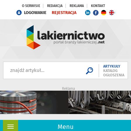
O SERWISIE
REDAKCJA
REKLAMA
KONTAKT
LOGOWANIE
REJESTRACJA
ARTYKUŁY
KATALOG
OGŁOSZENIA
Reklama
Menu
Rozwiń