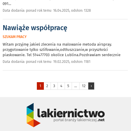
091
...
Data dodania: ponad rok temu 16.04.2025, odsłon: 1328
Nawiąże współpracę
SZUKAM PRACY
Witam przyjmę jakieś zlecenia na malowanie metoda airspray.
przygotowanie tylko szlifowanie,odtłuszczanie,w przyszłości
piaskowanie. Tel 514477703 okolice Lublina.Pozdrawiam serdecznie
Data dodania: ponad rok temu 19.02.2025, odsłon: 1181
1
2
3
4
5
...
12
›