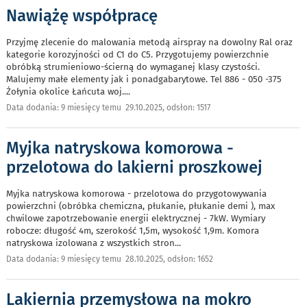
Nawiążę współpracę
Przyjmę zlecenie do malowania metodą airspray na dowolny Ral oraz
kategorie korozyjności od C1 do C5. Przygotujemy powierzchnie
obróbką strumieniowo-ścierną do wymaganej klasy czystości.
Malujemy małe elementy jak i ponadgabarytowe. Tel 886 - 050 -375
Żołynia okolice Łańcuta woj.
...
Data dodania: 9 miesięcy temu 29.10.2025, odsłon: 1517
Myjka natryskowa komorowa -
przelotowa do lakierni proszkowej
Myjka natryskowa komorowa - przelotowa do przygotowywania
powierzchni (obróbka chemiczna, płukanie, płukanie demi ), max
chwilowe zapotrzebowanie energii elektrycznej - 7kW. Wymiary
robocze: długość 4m, szerokość 1,5m, wysokość 1,9m. Komora
natryskowa izolowana z wszystkich stron
...
Data dodania: 9 miesięcy temu 28.10.2025, odsłon: 1652
Lakiernia przemysłowa na mokro