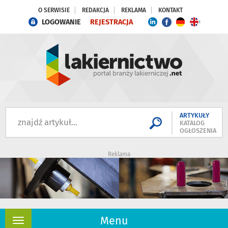
O SERWISIE
REDAKCJA
REKLAMA
KONTAKT
LOGOWANIE
REJESTRACJA
ARTYKUŁY
KATALOG
OGŁOSZENIA
Reklama
Menu
Rozwiń