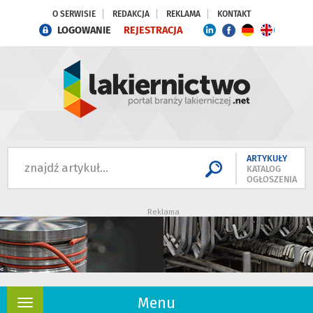
O SERWISIE
REDAKCJA
REKLAMA
KONTAKT
LOGOWANIE
REJESTRACJA
ARTYKUŁY
KATALOG
OGŁOSZENIA
Reklama
Menu
Rozwiń