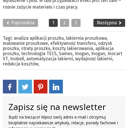
wydłużenie cyklu. W obu przypadkach efekt jest ten sam –
rośnie zużycie materiału i czas pracy.
Poprzednia
1
2
3
Następna
Tagi:
analiza aplikacji proszku
,
lakiernia proszkowa
,
malowanie proszkowe
,
efektywność transferu
,
odzysk
proszku
,
straty proszku
,
koszty lakierowania
,
aplikacja
proszku
,
technologia TEC5
,
Sames
,
Inogun
,
Inogun
,
Inocart
VT
,
Inobell
,
automatyzacja lakierni
,
wydajność lakierni
,
redukcja kosztów
,
Zapisz się na newsletter
Bądź na bieżąco! Wpisz swój adres e-mail i otrzymuj
bezpłatnie najciekawsze artykuły, relacje, porady fachowe i