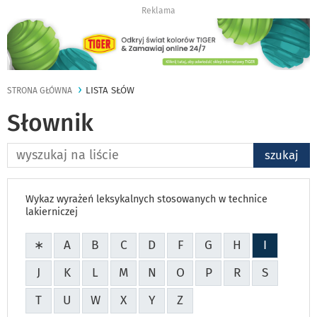
Reklama
LISTA SŁÓW
STRONA GŁÓWNA
Słownik
Wyszukiwana
szukaj
fraza
w
słowniku
Wykaz wyrażeń leksykalnych stosowanych w technice
lakierniczej
WSZYSTKIE
∗
A
B
C
D
F
G
H
I
HASŁA
J
K
L
M
N
O
P
R
S
T
U
W
X
Y
Z