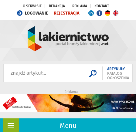
O SERWISIE
REDAKCJA
REKLAMA
KONTAKT
LOGOWANIE
REJESTRACJA
ARTYKUŁY
KATALOG
OGŁOSZENIA
Reklama
Menu
Rozwiń
nawigację