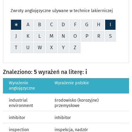
Zwroty anglojęzyczne używane w technice lakierniczej
WSZYSTKIE
∗
A
B
C
D
F
G
H
I
HASŁA
J
K
L
M
N
O
P
R
S
T
U
W
X
Y
Z
Znaleziono:
5
wyrażeń na literę:
i
Wyrażenie
Wyrażenie polskie
anglojęzyczne
industrial
środowisko (korozyjne)
environment
przemysłowe
inhibitor
inhibitor
inspection
inspekcja, nadzór