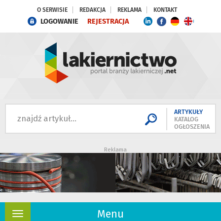
O SERWISIE
REDAKCJA
REKLAMA
KONTAKT
LOGOWANIE
REJESTRACJA
ARTYKUŁY
KATALOG
OGŁOSZENIA
Reklama
Menu
Rozwiń