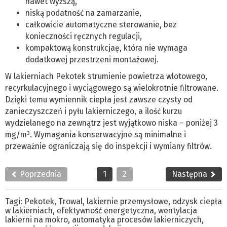
nawet wyższą,
niską podatność na zamarzanie,
całkowicie automatyczne sterowanie, bez
konieczności ręcznych regulacji,
kompaktową konstrukcjaę, która nie wymaga
dodatkowej przestrzeni montażowej.
W lakierniach Pekotek strumienie powietrza wlotowego,
recyrkulacyjnego i wyciągowego są wielokrotnie filtrowane.
Dzięki temu wymiennik ciepła jest zawsze czysty od
zanieczyszczeń i pyłu lakierniczego, a ilość kurzu
wydzielanego na zewnątrz jest wyjątkowo niska – poniżej 3
mg/m³. Wymagania konserwacyjne są minimalne i
przeważnie ograniczają się do inspekcji i wymiany filtrów.
Poprzednia
1
2
Następna
Tagi:
Pekotek
,
Trowal
,
lakiernie przemysłowe
,
odzysk ciepła
w lakierniach
,
efektywność energetyczna
,
wentylacja
lakierni na mokro
,
automatyka procesów lakierniczych
,