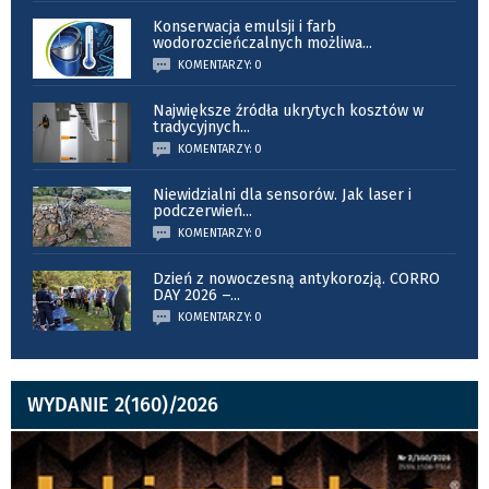
Konserwacja emulsji i farb
wodorozcieńczalnych możliwa
...
KOMENTARZY: 0
Największe źródła ukrytych kosztów w
tradycyjnych
...
KOMENTARZY: 0
Niewidzialni dla sensorów. Jak laser i
podczerwień
...
KOMENTARZY: 0
Dzień z nowoczesną antykorozją. CORRO
DAY 2026 –
...
KOMENTARZY: 0
WYDANIE 2(160)/2026