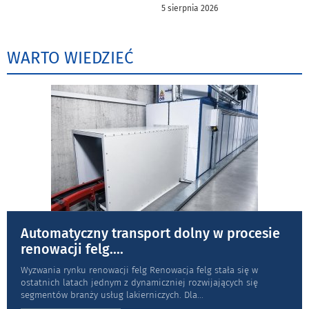
5 sierpnia 2026
WARTO WIEDZIEĆ
Automatyczny transport dolny w procesie
renowacji felg.
...
Wyzwania rynku renowacji felg Renowacja felg stała się w
ostatnich latach jednym z dynamiczniej rozwijających się
segmentów branży usług lakierniczych. Dla
...