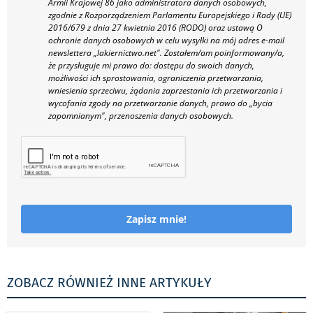
Armii Krajowej 86 jako administratora danych osobowych,
zgodnie z Rozporządzeniem Parlamentu Europejskiego i Rady (UE)
2016/679 z dnia 27 kwietnia 2016 (RODO) oraz ustawą O
ochronie danych osobowych w celu wysyłki na mój adres e-mail
newslettera „lakiernictwo.net".
Zostałem/am poinformowany/a,
że przysługuje mi prawo do: dostępu do swoich danych,
możliwości ich sprostowania, ograniczenia przetwarzania,
wniesienia sprzeciwu, żądania zaprzestania ich przetwarzania i
wycofania zgody na przetwarzanie danych, prawo do „bycia
zapomnianym", przenoszenia danych osobowych.
Zapisz mnie!
ZOBACZ RÓWNIEŻ INNE ARTYKUŁY