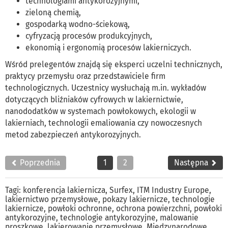
technologiami antykorozyjnymi,
zieloną chemią,
gospodarką wodno-ściekową,
cyfryzacją procesów produkcyjnych,
ekonomią i ergonomią procesów lakierniczych.
Wśród prelegentów znajdą się eksperci uczelni technicznych,
praktycy przemysłu oraz przedstawiciele firm
technologicznych. Uczestnicy wysłuchają m.in. wykładów
dotyczących bliźniaków cyfrowych w lakiernictwie,
nanododatków w systemach powłokowych, ekologii w
lakierniach, technologii emaliowania czy nowoczesnych
metod zabezpieczeń antykorozyjnych.
Poprzednia
1
2
Następna
Tagi:
konferencja lakiernicza
,
Surfex
,
ITM Industry Europe
,
lakiernictwo przemysłowe
,
pokazy lakiernicze
,
technologie
lakiernicze
,
powłoki ochronne
,
ochrona powierzchni
,
powłoki
antykorozyjne
,
technologie antykorozyjne
,
malowanie
proszkowe
,
lakierowanie przemysłowe
,
Międzynarodowe