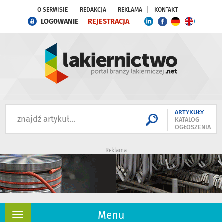
O SERWISIE
REDAKCJA
REKLAMA
KONTAKT
LOGOWANIE
REJESTRACJA
ARTYKUŁY
KATALOG
OGŁOSZENIA
Reklama
Menu
Rozwiń