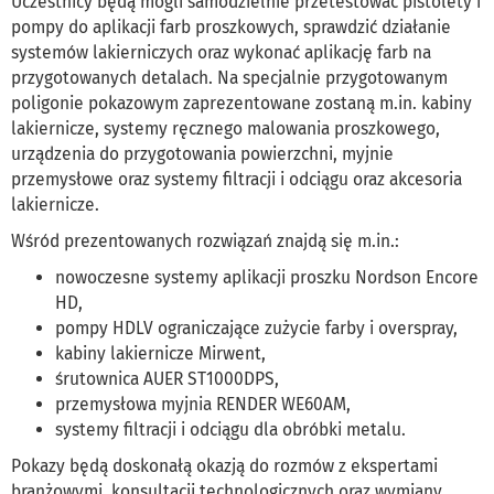
Uczestnicy będą mogli samodzielnie przetestować pistolety i
pompy do aplikacji farb proszkowych, sprawdzić działanie
systemów lakierniczych oraz wykonać aplikację farb na
przygotowanych detalach. Na specjalnie przygotowanym
poligonie pokazowym zaprezentowane zostaną m.in. kabiny
lakiernicze, systemy ręcznego malowania proszkowego,
urządzenia do przygotowania powierzchni, myjnie
przemysłowe oraz systemy filtracji i odciągu oraz akcesoria
lakiernicze.
Wśród prezentowanych rozwiązań znajdą się m.in.:
nowoczesne systemy aplikacji proszku Nordson Encore
HD,
pompy HDLV ograniczające zużycie farby i overspray,
kabiny lakiernicze Mirwent,
śrutownica AUER ST1000DPS,
przemysłowa myjnia RENDER WE60AM,
systemy filtracji i odciągu dla obróbki metalu.
Pokazy będą doskonałą okazją do rozmów z ekspertami
branżowymi, konsultacji technologicznych oraz wymiany