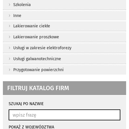
Szkolenia
Inne
Lakierowanie ciekłe
Lakierowanie proszkowe
Usługi w zakresie elektroforezy
Usługi galwanotechniczne
Przygotowanie powierzchni
FILTRUJ KATALOG FIRM
wyniki
wyszukiwania
SZUKAJ PO NAZWIE
przeładowują
się
automatycznie
POKAŻ Z WOJEWÓDZTWA