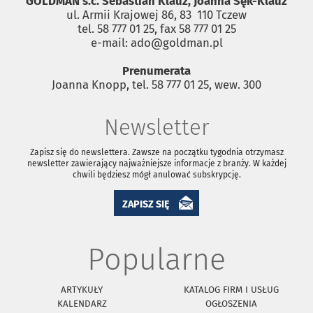
GOLDMAN s.c. Sebastian Klauz, Joanna Sęk-Klauz
ul. Armii Krajowej 86, 83 ­ 110 Tczew
tel. 58 777 01 25, fax 58 777 01 25
e-mail: ado@goldman.pl
Prenumerata
Joanna Knopp, tel. 58 777 01 25, wew. 300
Newsletter
Zapisz się do newslettera. Zawsze na początku tygodnia otrzymasz
newsletter zawierający najważniejsze informacje z branży. W każdej
chwili będziesz mógł anulować subskrypcję.
ZAPISZ SIĘ
Popularne
ARTYKUŁY
KATALOG FIRM I USŁUG
KALENDARZ
OGŁOSZENIA