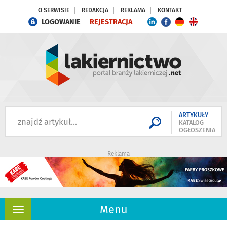
O SERWISIE
REDAKCJA
REKLAMA
KONTAKT
LOGOWANIE
REJESTRACJA
ARTYKUŁY
KATALOG
OGŁOSZENIA
Reklama
Menu
Rozwiń
nawigację