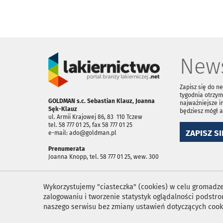
News
Zapisz się do n
tygodnia otrzym
GOLDMAN s.c. Sebastian Klauz, Joanna
najważniejsze i
Sęk-Klauz
będziesz mógł 
ul. Armii Krajowej 86, 83 ­ 110 Tczew
tel. 58 777 01 25, fax 58 777 01 25
ZAPISZ SI
e-mail: ado@goldman.pl
Prenumerata
Joanna Knopp, tel. 58 777 01 25, wew. 300
Wykorzystujemy "ciasteczka" (cookies) w celu gromadzen
zalogowaniu i tworzenie statystyk oglądalności podst
naszego serwisu bez zmiany ustawień dotyczących cook