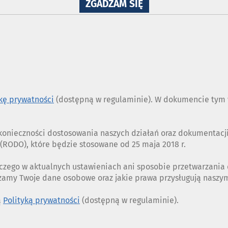
NA
ZGADZAM SIĘ
WYKORZYSTANIE
PLIKÓW
COOKIES
ykę prywatności
(dostępną w regulaminie). W dokumencie tym w
z konieczności dostosowania naszych działań oraz dokumentac
RODO), które będzie stosowane od 25 maja 2018 r.
czego w aktualnych ustawieniach ani sposobie przetwarzania
rzamy Twoje dane osobowe oraz jakie prawa przysługują nasz
ą
Polityką prywatności
(dostępną w regulaminie).