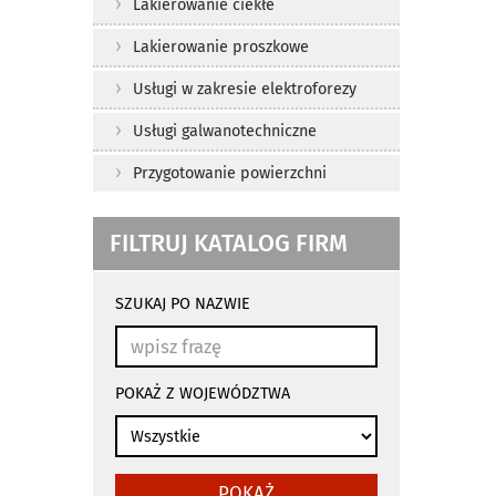
Lakierowanie ciekłe
Lakierowanie proszkowe
Usługi w zakresie elektroforezy
Usługi galwanotechniczne
Przygotowanie powierzchni
FILTRUJ KATALOG FIRM
wyniki
wyszukiwania
SZUKAJ PO NAZWIE
przeładowują
się
automatycznie
POKAŻ Z WOJEWÓDZTWA
POKAŻ