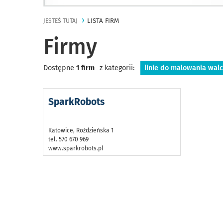
LISTA FIRM
JESTEŚ TUTAJ
Firmy
Dostępne
1 firm
z kategorii:
linie do malowania wal
SparkRobots
Katowice, Roździeńska 1
tel. 570 670 969
www.sparkrobots.pl