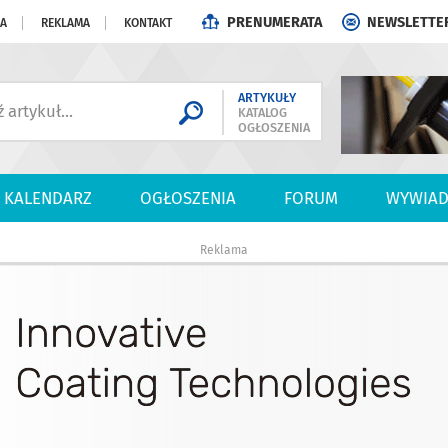
PRENUMERATA
NEWSLETTE
JA
REKLAMA
KONTAKT
ARTYKUŁY
KATALOG
OGŁOSZENIA
KALENDARZ
OGŁOSZENIA
FORUM
WYWIAD
Reklama