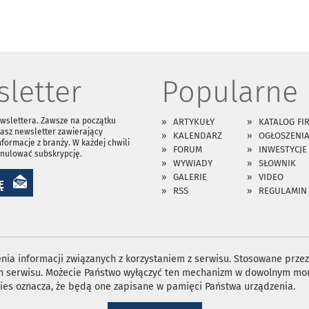
letter
Popularne
ewslettera. Zawsze na początku
ARTYKUŁY
KATALOG FI
asz newsletter zawierający
KALENDARZ
OGŁOSZENI
nformacje z branży. W każdej chwili
FORUM
INWESTYCJE
anulować subskrypcję.
WYWIADY
SŁOWNIK
GALERIE
VIDEO
Ę
RSS
REGULAMIN
ia informacji związanych z korzystaniem z serwisu. Stosowane przez 
ron serwisu. Możecie Państwo wyłączyć ten mechanizm w dowolnym mom
ies oznacza, że będą one zapisane w pamięci Państwa urządzenia.