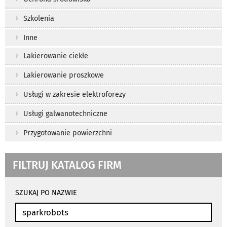
Szkolenia
Inne
Lakierowanie ciekłe
Lakierowanie proszkowe
Usługi w zakresie elektroforezy
Usługi galwanotechniczne
Przygotowanie powierzchni
FILTRUJ KATALOG FIRM
wyniki
wyszukiwania
SZUKAJ PO NAZWIE
przeładowują
się
automatycznie