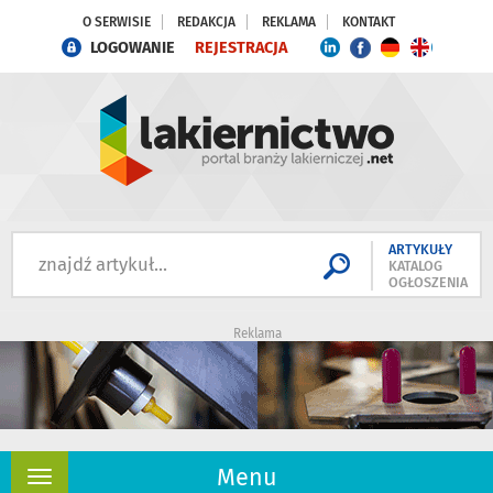
O SERWISIE
REDAKCJA
REKLAMA
KONTAKT
LOGOWANIE
REJESTRACJA
ARTYKUŁY
KATALOG
OGŁOSZENIA
Reklama
Menu
Rozwiń