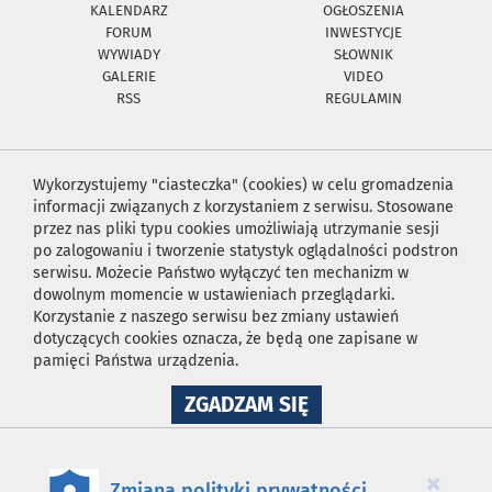
KALENDARZ
OGŁOSZENIA
FORUM
INWESTYCJE
WYWIADY
SŁOWNIK
GALERIE
VIDEO
RSS
REGULAMIN
Wykorzystujemy "ciasteczka" (cookies) w celu gromadzenia
informacji związanych z korzystaniem z serwisu. Stosowane
przez nas pliki typu cookies umożliwiają utrzymanie sesji
po zalogowaniu i tworzenie statystyk oglądalności podstron
serwisu. Możecie Państwo wyłączyć ten mechanizm w
dowolnym momencie w ustawieniach przeglądarki.
Korzystanie z naszego serwisu bez zmiany ustawień
dotyczących cookies oznacza, że będą one zapisane w
pamięci Państwa urządzenia.
NA
ZGADZAM SIĘ
WYKORZYSTANIE
PLIKÓW
COOKIES
×
Zmiana polityki prywatności