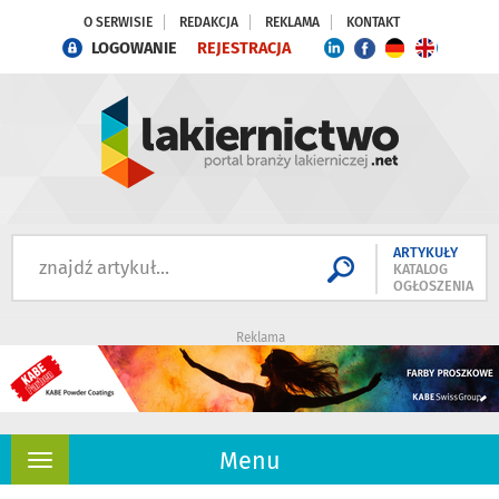
O SERWISIE
REDAKCJA
REKLAMA
KONTAKT
LOGOWANIE
REJESTRACJA
ARTYKUŁY
KATALOG
OGŁOSZENIA
Reklama
Menu
Rozwiń
nawigację