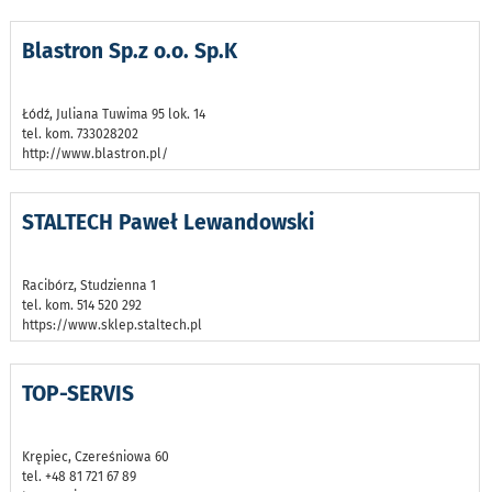
Blastron Sp.z o.o. Sp.K
Łódź, Juliana Tuwima 95 lok. 14
tel. kom. 733028202
http://www.blastron.pl/
STALTECH Paweł Lewandowski
Racibórz, Studzienna 1
tel. kom. 514 520 292
https://www.sklep.staltech.pl
TOP-SERVIS
Krępiec, Czereśniowa 60
tel. +48 81 721 67 89