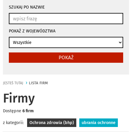
wyniki
wyszukiwania
SZUKAJ PO NAZWIE
przeładowują
się
automatycznie
POKAŻ Z WOJEWÓDZTWA
POKAŻ
LISTA FIRM
JESTEŚ TUTAJ
Firmy
Dostępne
6 firm
z kategorii:
Ochrona zdrowia (bhp)
ubrania ochronne