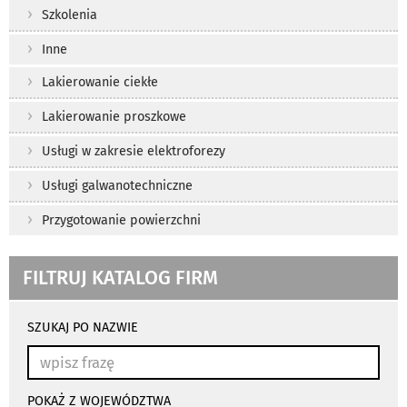
Szkolenia
Inne
Lakierowanie ciekłe
Lakierowanie proszkowe
Usługi w zakresie elektroforezy
Usługi galwanotechniczne
Przygotowanie powierzchni
FILTRUJ KATALOG FIRM
wyniki
wyszukiwania
SZUKAJ PO NAZWIE
przeładowują
się
automatycznie
POKAŻ Z WOJEWÓDZTWA