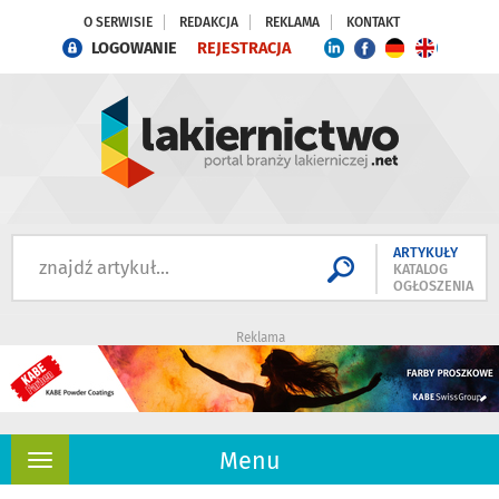
O SERWISIE
REDAKCJA
REKLAMA
KONTAKT
LOGOWANIE
REJESTRACJA
ARTYKUŁY
KATALOG
OGŁOSZENIA
Reklama
Menu
Rozwiń
nawigację