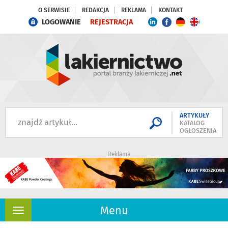
O SERWISIE
REDAKCJA
REKLAMA
KONTAKT
LOGOWANIE
REJESTRACJA
ARTYKUŁY
KATALOG
OGŁOSZENIA
Reklama
Menu
Rozwiń
nawigację