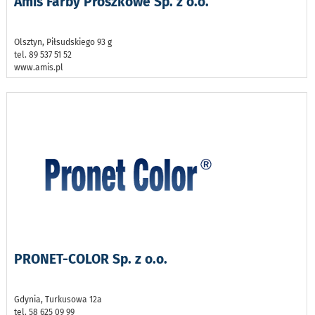
Amis Farby Proszkowe Sp. z o.o.
Olsztyn, Piłsudskiego 93 g
tel. 89 537 51 52
www.amis.pl
PRONET-COLOR Sp. z o.o.
Gdynia, Turkusowa 12a
tel. 58 625 09 99