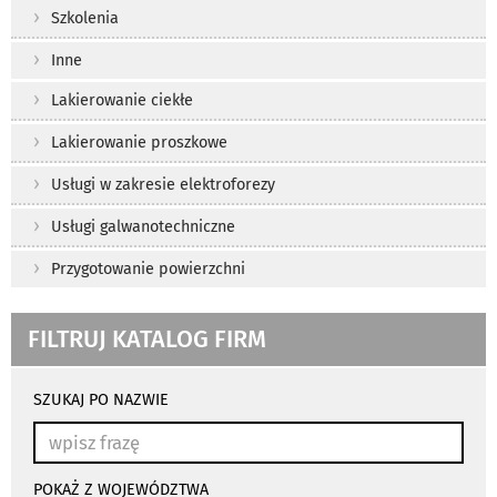
Szkolenia
Inne
Lakierowanie ciekłe
Lakierowanie proszkowe
Usługi w zakresie elektroforezy
Usługi galwanotechniczne
Przygotowanie powierzchni
FILTRUJ KATALOG FIRM
wyniki
wyszukiwania
SZUKAJ PO NAZWIE
przeładowują
się
automatycznie
POKAŻ Z WOJEWÓDZTWA