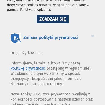
Korzystanie z naszego serwisu bez zmiany ustawień
dotyczących cookies oznacza, że będą one zapisane w
pamięci Państwa urządzenia.
NA
ZGADZAM SIĘ
WYKORZYSTANIE
PLIKÓW
COOKIES
×
Zmiana polityki prywatności
Drogi Użytkowniku,
Informujemy, że zaktualizowaliśmy naszą
Politykę prywatności
(dostępną w regulaminie).
W dokumencie tym wyjaśniamy w sposób
przejrzysty i bezpośredni jakie informacje
zbieramy i dlaczego to robimy.
Nowe zapisy w Polityce prywatności wynikają z
konieczności dostosowania naszych działań oraz
dokumentacji do nowych wymagań