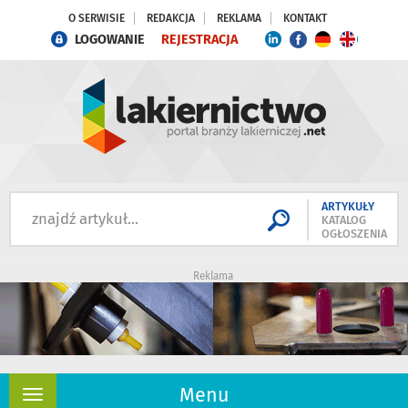
O SERWISIE
REDAKCJA
REKLAMA
KONTAKT
LOGOWANIE
REJESTRACJA
ARTYKUŁY
KATALOG
OGŁOSZENIA
Reklama
Menu
Rozwiń