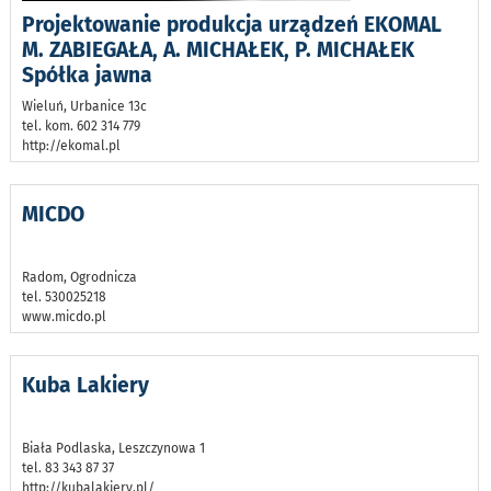
Projektowanie produkcja urządzeń EKOMAL
M. ZABIEGAŁA, A. MICHAŁEK, P. MICHAŁEK
Spółka jawna
Wieluń, Urbanice 13c
tel. kom. 602 314 779
http://ekomal.pl
MICDO
Radom, Ogrodnicza
tel. 530025218
www.micdo.pl
Kuba Lakiery
Biała Podlaska, Leszczynowa 1
tel. 83 343 87 37
http://kubalakiery.pl/