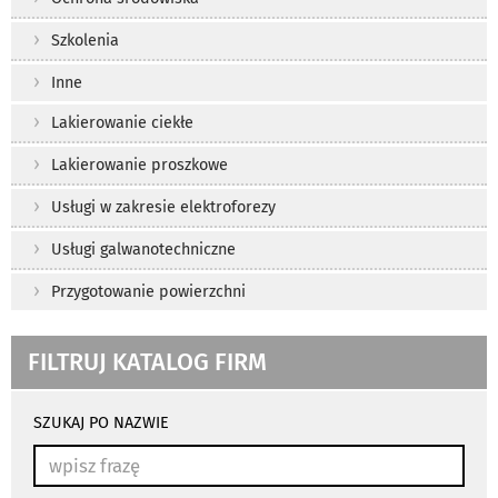
Szkolenia
Inne
Lakierowanie ciekłe
Lakierowanie proszkowe
Usługi w zakresie elektroforezy
Usługi galwanotechniczne
Przygotowanie powierzchni
FILTRUJ KATALOG FIRM
wyniki
wyszukiwania
SZUKAJ PO NAZWIE
przeładowują
się
automatycznie