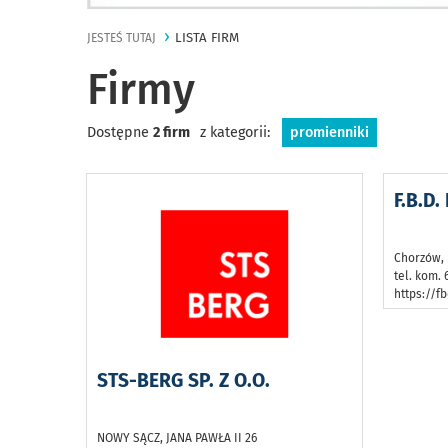
LISTA FIRM
JESTEŚ TUTAJ
Firmy
Dostępne
2 firm
z kategorii:
promienniki
F.B.D.
Chorzów, 
tel. kom.
https://fb
STS-BERG SP. Z O.O.
NOWY SĄCZ, JANA PAWŁA II 26