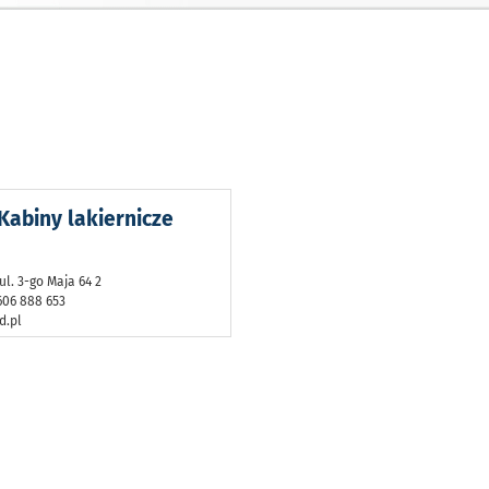
 Kabiny lakiernicze
ul. 3-go Maja 64 2
 606 888 653
d.pl