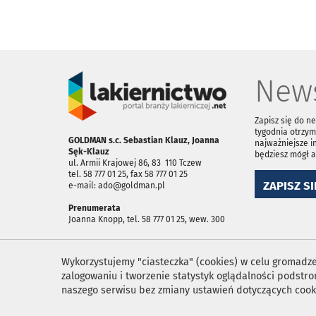
News
Zapisz się do n
tygodnia otrzym
GOLDMAN s.c. Sebastian Klauz, Joanna
najważniejsze i
Sęk-Klauz
będziesz mógł 
ul. Armii Krajowej 86, 83 ­ 110 Tczew
tel. 58 777 01 25, fax 58 777 01 25
ZAPISZ SI
e-mail: ado@goldman.pl
Prenumerata
Joanna Knopp, tel. 58 777 01 25, wew. 300
Wykorzystujemy "ciasteczka" (cookies) w celu gromadzen
zalogowaniu i tworzenie statystyk oglądalności podst
naszego serwisu bez zmiany ustawień dotyczących cook