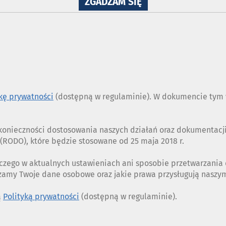
NA
ZGADZAM SIĘ
WYKORZYSTANIE
PLIKÓW
COOKIES
ykę prywatności
(dostępną w regulaminie). W dokumencie tym w
z konieczności dostosowania naszych działań oraz dokumentac
RODO), które będzie stosowane od 25 maja 2018 r.
czego w aktualnych ustawieniach ani sposobie przetwarzania
rzamy Twoje dane osobowe oraz jakie prawa przysługują nasz
ą
Polityką prywatności
(dostępną w regulaminie).