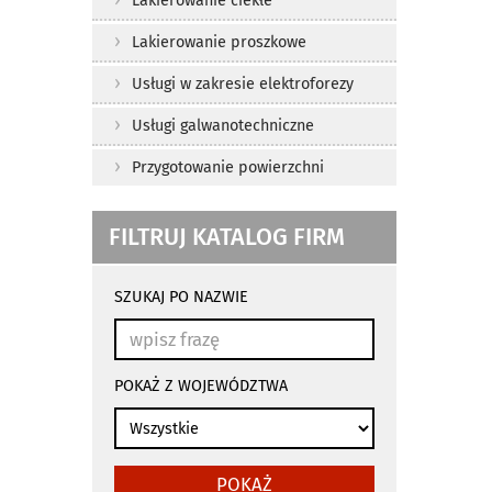
Lakierowanie ciekłe
Lakierowanie proszkowe
Usługi w zakresie elektroforezy
Usługi galwanotechniczne
Przygotowanie powierzchni
FILTRUJ KATALOG FIRM
wyniki
wyszukiwania
SZUKAJ PO NAZWIE
przeładowują
się
automatycznie
POKAŻ Z WOJEWÓDZTWA
POKAŻ