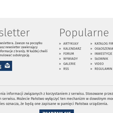
letter
Popularne
ewslettera. Zawsze na początku
ARTYKUŁY
KATALOG FI
asz newsletter zawierający
KALENDARZ
OGŁOSZENI
nformacje z branży. W każdej chwili
FORUM
INWESTYCJE
anulować subskrypcję.
WYWIADY
SŁOWNIK
GALERIE
VIDEO
Ę
RSS
REGULAMIN
ia informacji związanych z korzystaniem z serwisu. Stosowane przez 
ron serwisu. Możecie Państwo wyłączyć ten mechanizm w dowolnym mom
ies oznacza, że będą one zapisane w pamięci Państwa urządzenia.