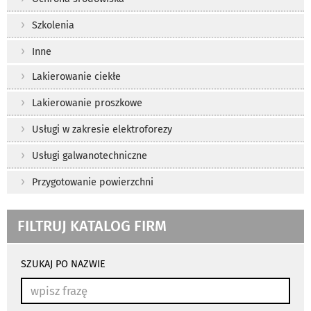
Szkolenia
Inne
Lakierowanie ciekłe
Lakierowanie proszkowe
Usługi w zakresie elektroforezy
Usługi galwanotechniczne
Przygotowanie powierzchni
FILTRUJ KATALOG FIRM
wyniki
wyszukiwania
SZUKAJ PO NAZWIE
przeładowują
się
automatycznie