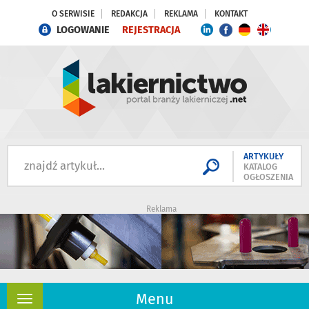
O SERWISIE
REDAKCJA
REKLAMA
KONTAKT
LOGOWANIE
REJESTRACJA
ARTYKUŁY
KATALOG
OGŁOSZENIA
Reklama
Menu
Rozwiń