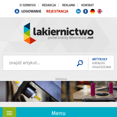
O SERWISIE
REDAKCJA
REKLAMA
KONTAKT
LOGOWANIE
REJESTRACJA
ARTYKUŁY
KATALOG
OGŁOSZENIA
Reklama
Menu
Rozwiń