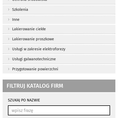
Szkolenia
Inne
Lakierowanie ciekłe
Lakierowanie proszkowe
Usługi w zakresie elektroforezy
Usługi galwanotechniczne
Przygotowanie powierzchni
FILTRUJ KATALOG FIRM
wyniki
wyszukiwania
SZUKAJ PO NAZWIE
przeładowują
się
automatycznie