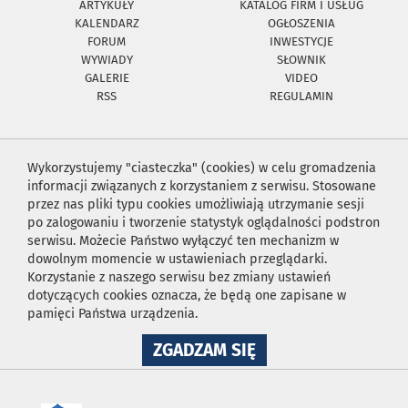
ARTYKUŁY
KATALOG FIRM I USŁUG
KALENDARZ
OGŁOSZENIA
FORUM
INWESTYCJE
WYWIADY
SŁOWNIK
GALERIE
VIDEO
RSS
REGULAMIN
Wykorzystujemy "ciasteczka" (cookies) w celu gromadzenia
informacji związanych z korzystaniem z serwisu. Stosowane
przez nas pliki typu cookies umożliwiają utrzymanie sesji
po zalogowaniu i tworzenie statystyk oglądalności podstron
serwisu. Możecie Państwo wyłączyć ten mechanizm w
dowolnym momencie w ustawieniach przeglądarki.
Korzystanie z naszego serwisu bez zmiany ustawień
dotyczących cookies oznacza, że będą one zapisane w
pamięci Państwa urządzenia.
NA
ZGADZAM SIĘ
WYKORZYSTANIE
PLIKÓW
COOKIES