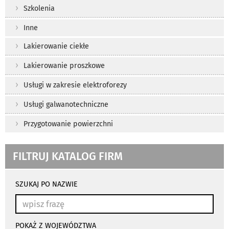
Szkolenia
Inne
Lakierowanie ciekłe
Lakierowanie proszkowe
Usługi w zakresie elektroforezy
Usługi galwanotechniczne
Przygotowanie powierzchni
FILTRUJ KATALOG FIRM
wyniki
wyszukiwania
SZUKAJ PO NAZWIE
przeładowują
się
automatycznie
POKAŻ Z WOJEWÓDZTWA