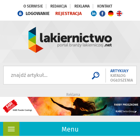
O SERWISIE
REDAKCJA
REKLAMA
KONTAKT
LOGOWANIE
REJESTRACJA
ARTYKUŁY
KATALOG
OGŁOSZENIA
Reklama
Menu
Rozwiń
nawigację