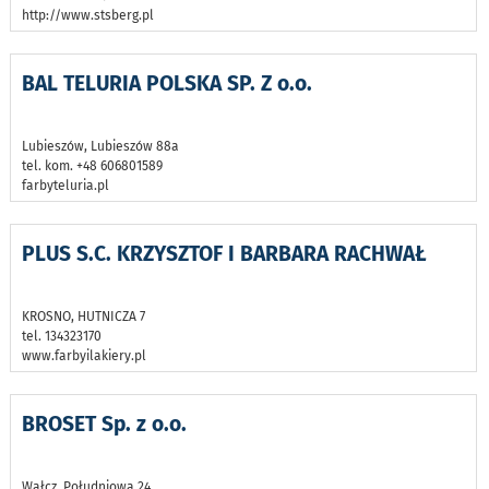
http://www.stsberg.pl
BAL TELURIA POLSKA SP. Z o.o.
Lubieszów, Lubieszów 88a
tel. kom. +48 606801589
farbyteluria.pl
PLUS S.C. KRZYSZTOF I BARBARA RACHWAŁ
KROSNO, HUTNICZA 7
tel. 134323170
www.farbyilakiery.pl
BROSET Sp. z o.o.
Wałcz, Południowa 24