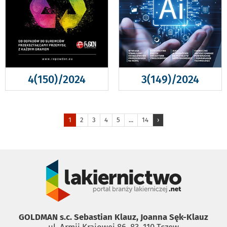
4(150)/2024
3(149)/2024
1
2
3
4
5
...
14
›
GOLDMAN s.c. Sebastian Klauz, Joanna Sęk-Klauz
ul. Armii Krajowej 86, 83 ­ 110 Tczew