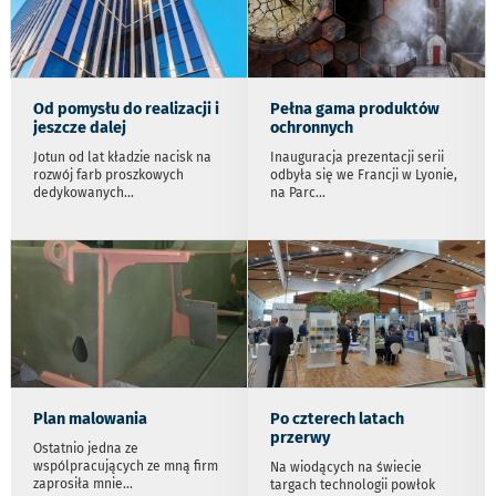
Od pomysłu do realizacji i
Pełna gama produktów
jeszcze dalej
ochronnych
Jotun od lat kładzie nacisk na
Inauguracja prezentacji serii
rozwój farb proszkowych
odbyła się we Francji w Lyonie,
dedykowanych
...
na Parc
...
Plan malowania
Po czterech latach
przerwy
Ostatnio jedna ze
wspólpracujących ze mną firm
Na wiodących na świecie
zaprosiła mnie
...
targach technologii powłok