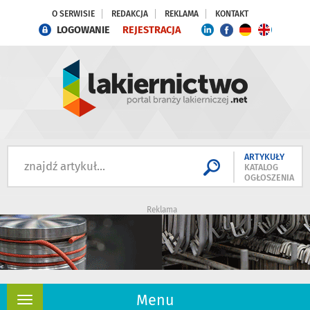
O SERWISIE
REDAKCJA
REKLAMA
KONTAKT
LOGOWANIE
REJESTRACJA
ARTYKUŁY
KATALOG
OGŁOSZENIA
Reklama
Menu
Rozwiń