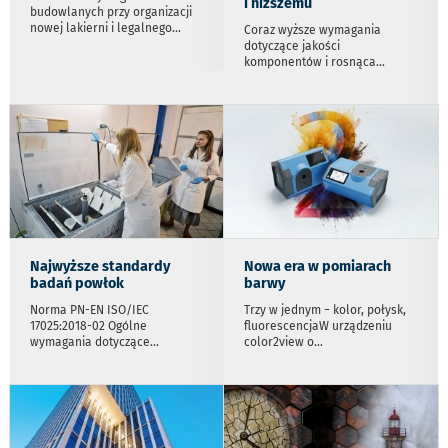
i niższemu
budowlanych przy organizacji
nowej lakierni i legalnego
...
Coraz wyższe wymagania
dotyczące jakości
komponentów i rosnąca
...
Najwyższe standardy
Nowa era w pomiarach
badań powłok
barwy
Norma PN-EN ISO/IEC
Trzy w jednym − kolor, połysk,
17025:2018-02 Ogólne
fluorescencjaW urządzeniu
wymagania dotyczące
...
color2view o
...