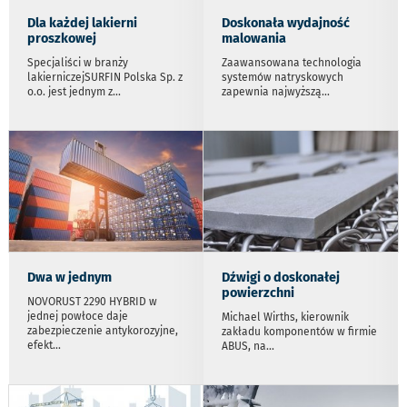
Dla każdej lakierni
Doskonała wydajność
proszkowej
malowania
Specjaliści w branży
Zaawansowana technologia
lakierniczejSURFIN Polska Sp. z
systemów natryskowych
o.o. jest jednym z
...
zapewnia najwyższą
...
Dwa w jednym
Dźwigi o doskonałej
powierzchni
NOVORUST 2290 HYBRID w
jednej powłoce daje
Michael Wirths, kierownik
zabezpieczenie antykorozyjne,
zakładu komponentów w firmie
efekt
...
ABUS, na
...