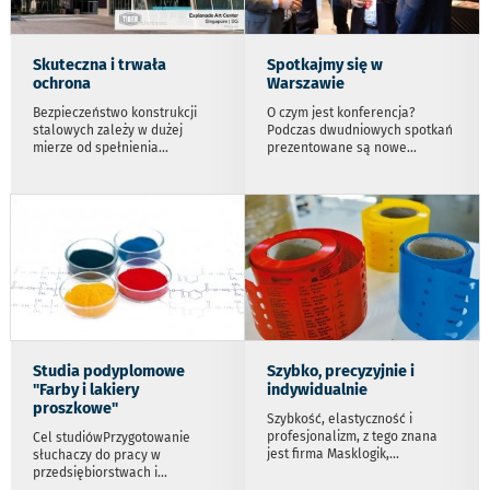
Skuteczna i trwała
Spotkajmy się w
ochrona
Warszawie
Bezpieczeństwo konstrukcji
O czym jest konferencja?
stalowych zależy w dużej
Podczas dwudniowych spotkań
mierze od spełnienia
...
prezentowane są nowe
...
Studia podyplomowe
Szybko, precyzyjnie i
"Farby i lakiery
indywidualnie
proszkowe"
Szybkość, elastyczność i
profesjonalizm, z tego znana
Cel studiówPrzygotowanie
jest firma Masklogik,
...
słuchaczy do pracy w
przedsiębiorstwach i
...