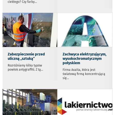
ciekłego? Czy farby
...
Zabezpieczenie przed
Zachwyca elektryzującym,
uliczną „sztuką”
wysokochromatycznym
połyskiem
Rozróżniamy kilka typów
powłok antygraffiti. Z tą
...
Firma Axalta, która jest
światową firmą koncentrującą
się
...