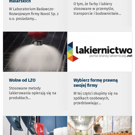
malarskich
O tym, że farby i lakiery
stosowane w przemyśle,
W Laboratorium Badawczo-
transporcie i budownictwie
...
Rozwojowym firmy Novol Sp. z
o.o. posiadamy
...
Wolne od LZO
Wybierz formę prawną
swojej firmy
Stosowane metody
lakierowania opierają się na
W tej części skupimy się na
produktach
...
spółkach osobowych,
przedstawiając
...