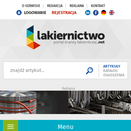
O SERWISIE
REDAKCJA
REKLAMA
KONTAKT
LOGOWANIE
REJESTRACJA
ARTYKUŁY
KATALOG
OGŁOSZENIA
Reklama
Menu
Rozwiń