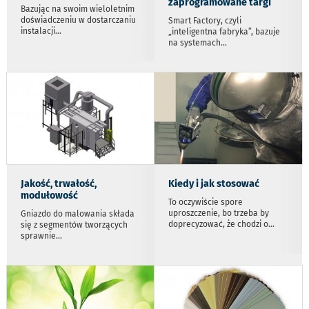
zaprogramowane targi
Bazując na swoim wieloletnim
doświadczeniu w dostarczaniu
Smart Factory, czyli
instalacji
...
„inteligentna fabryka”, bazuje
na systemach
...
Jakość, trwałość,
Kiedy i jak stosować
modułowość
To oczywiście spore
uproszczenie, bo trzeba by
Gniazdo do malowania składa
doprecyzować, że chodzi o
...
się z segmentów tworzących
sprawnie
...