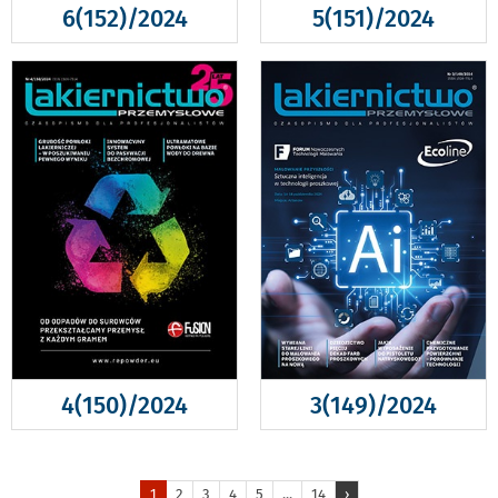
6(152)/2024
5(151)/2024
4(150)/2024
3(149)/2024
1
2
3
4
5
...
14
›