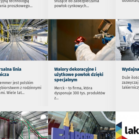
doskonał
yjną technologią
służące do zabezpieczania
ania proszkowego
...
powłok cynkowych
...
salna linia
Walory dekoracyjne i
Wydajna
nicza
użytkowe powłok dzięki
Duże ilośc
specjalnym
zazwyczaj
emmer jest polskim
lakiernic
ębiorstwem z rodzinnymi
Merck – to firma, która
mi. Wiele lat
...
dysponuje 300 tys. produktów
z
...