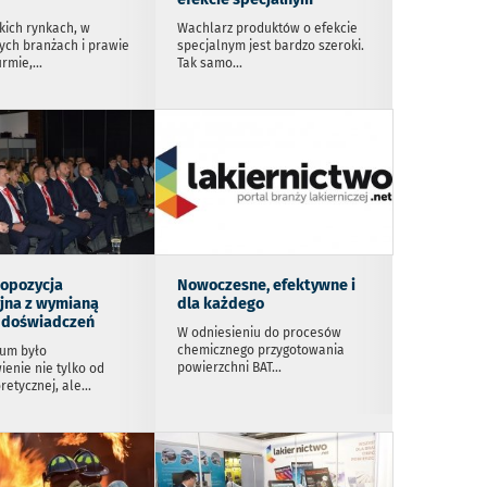
kich rynkach, w
Wachlarz produktów o efekcie
nych branżach i prawie
specjalnym jest bardzo szeroki.
irmie,
...
Tak samo
...
opozycja
Nowoczesne, efektywne i
jna z wymianą
dla każdego
i doświadczeń
W odniesieniu do procesów
chemicznego przygotowania
um było
powierzchni BAT
...
ienie nie tylko od
retycznej, ale
...