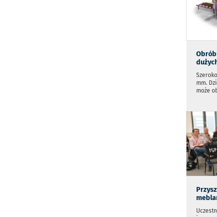
Obrób
dużych
Szeroko
mm. Dzi
może o
Przysz
meblar
Uczestni