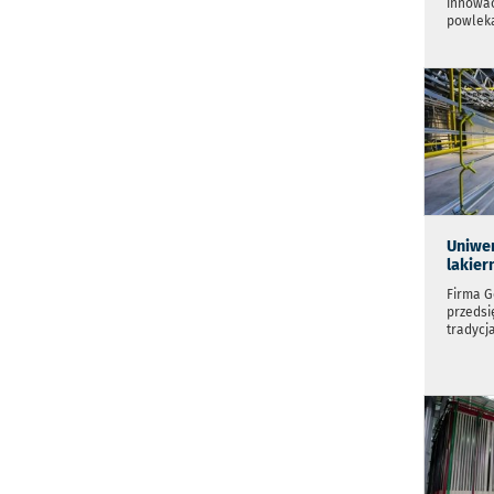
innowac
powlek
Uniwer
lakier
Firma G
przedsi
tradycja