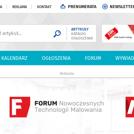
PRENUMERATA
NEWSLETTE
JA
REKLAMA
KONTAKT
ARTYKUŁY
KATALOG
OGŁOSZENIA
KALENDARZ
OGŁOSZENIA
FORUM
WYWIAD
Reklama