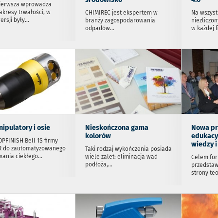
ierwsza wprowadza
zakresy trwałości, w
CHIMIREC jest ekspertem w
Na wszyst
ersji były
...
branży zagospodarowania
niezliczo
odpadów
...
w każdej f
ipulatory i osie
Nieskończona gama
Nowa pr
kolorów
edukacy
PFINISH Bell 1S firmy
wiedzy 
 do zautomatyzowanego
Taki rodzaj wykończenia posiada
wania ciekłego
...
wiele zalet: eliminacja wad
Celem for
podłoża,
...
przedstaw
strony teo