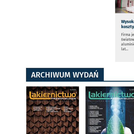
Wysoka
koszty
Firma j
światow
alumin
lat
...
ARCHIWUM WYDAŃ