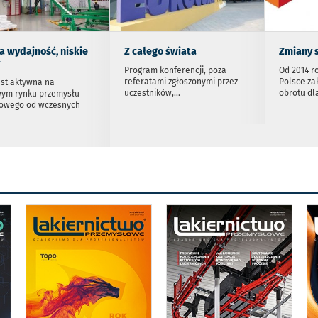
 wydajność, niskie
Z całego świata
Zmiany 
Program konferencji, poza
Od 2014 r
referatami zgłoszonymi przez
Polsce za
est aktywna na
uczestników,
...
obrotu dl
ym rynku przemysłu
iowego od wczesnych