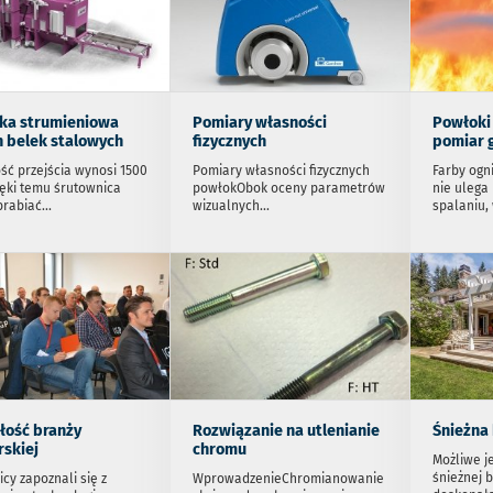
ka strumieniowa
Pomiary własności
Powłoki
 belek stalowych
fizycznych
pomiar 
ść przejścia wynosi 1500
Pomiary własności fizycznych
Farby ogn
ęki temu śrutownica
powłokObok oceny parametrów
nie ulega
brabiać
...
wizualnych
...
spalaniu, 
łość branży
Rozwiązanie na utlenianie
Śnieżna 
skiej
chromu
Możliwe je
śnieżnej b
cy zapoznali się z
WprowadzenieChromianowanie