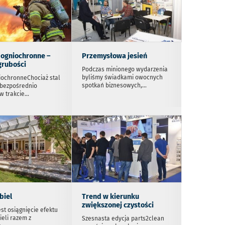
 ogniochronne –
Przemysłowa jesień
grubości
Podczas minionego wydarzenia
byliśmy świadkami owocnych
iochronneChociaż stal
spotkań biznesowych,
...
 bezpośrednio
w trakcie
...
biel
Trend w kierunku
zwiększonej czystości
st osiągnięcie efektu
ieli razem z
Szesnasta edycja parts2clean