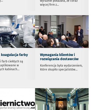
ą
...
wyraźnie pokazała, że coraz
więcej firm z
...
 koagulacja farby
Wymagania klientów i
rozwiązania dostawców
i farb ciekłych są
 aplikowane w
Konferencja była wydarzeniem,
zych kabinach
...
które skupiło specjalistów
...