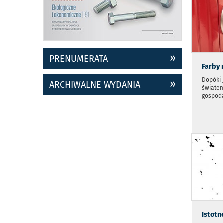
PRENUMERATA
Farby 
Dopóki 
ARCHIWALNE WYDANIA
światem
gospoda
Istotn