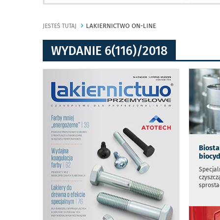
LAKIERNICTWO ON-LINE
JESTEŚ TUTAJ
WYDANIE 6(116)/2018
Biosta
biocy
Specjal
czyszcz
sprosta