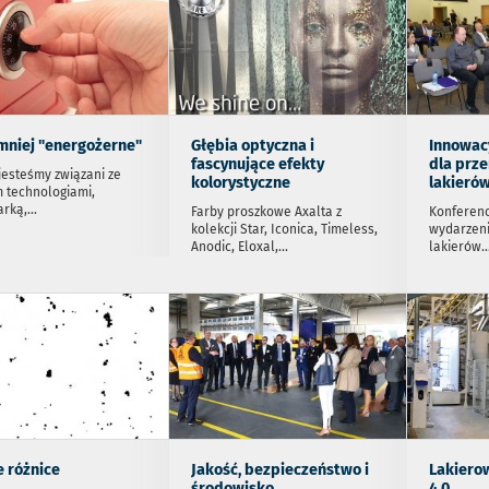
mniej "energożerne"
Głębia optyczna i
Innowac
fascynujące efekty
dla prze
jesteśmy związani ze
kolorystyczne
lakieró
 technologiami,
rką,
...
Farby proszkowe Axalta z
Konferenc
kolekcji Star, Iconica, Timeless,
wydarzeni
Anodic, Eloxal,
...
lakierów
..
e różnice
Jakość, bezpieczeństwo i
Lakiero
środowisko
4.0