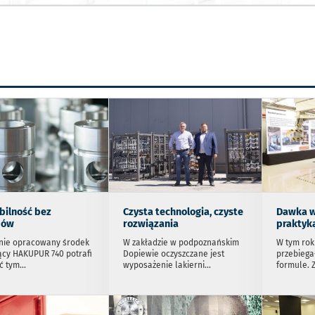
bilność bez
Czysta technologia, czyste
Dawka w
dów
rozwiązania
praktyk
nie opracowany środek
W zakładzie w podpoznańskim
W tym rok
ący HAKUPUR 740 potrafi
Dopiewie oczyszczane jest
przebiega
ć tym
...
wyposażenie lakierni
...
formule. 