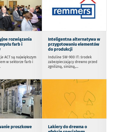
yjne rozwiązania
Inteligentna alternatywa w
mysłu farb i
przygotowaniu elementów
w
do produkcji
je ACT są największym
Induline SW-900 IT: środek
em w sektorze farb i
zabezpieczający drewno przed
.
zgnilizną, sinizną,
...
wanie proszkowe
Lakiery do drewna o
efekcie specjalnym