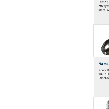
Część p
cztery 
starej w
Na man
Nowy TO
WAGNER
lakiero