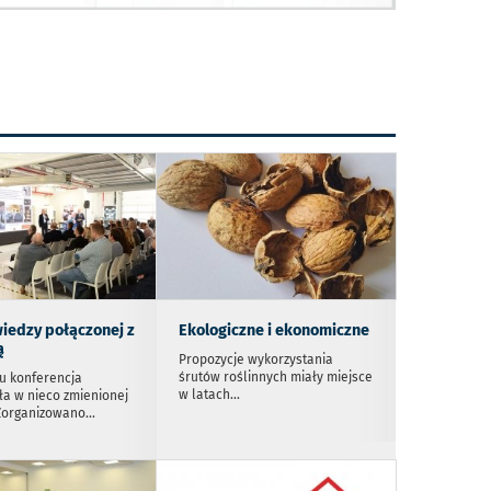
iedzy połączonej z
Ekologiczne i ekonomiczne
ą
Propozycje wykorzystania
śrutów roślinnych miały miejsce
u konferencja
w latach
...
ła w nieco zmienionej
Zorganizowano
...