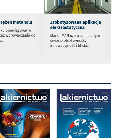
stężeń metanolu
Zrobotyzowana aplikacja
elektrostatyczna
oku obowiązywał w
kaz wprowadzania do
Marka MAN oznacza na całym
a
...
świecie efektywność,
innowacyjność i bliski
...