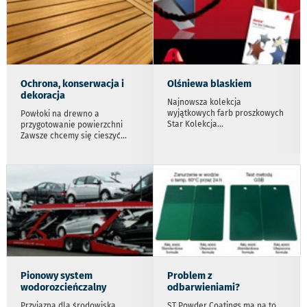
Ochrona, konserwacja i
Olśniewa blaskiem
dekoracja
Najnowsza kolekcja
wyjątkowych farb proszkowych
Powłoki na drewno a
Star Kolekcja
...
przygotowanie powierzchni
Zawsze chcemy się cieszyć
...
Pionowy system
Problem z
wodorozcieńczalny
odbarwieniami?
Przyjazna dla środowiska
ST Powder Coatings ma na to