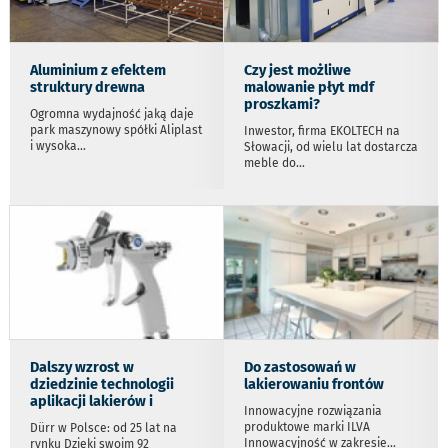
Aluminium z efektem
Czy jest możliwe
struktury drewna
malowanie płyt mdf
proszkami?
Ogromna wydajność jaką daje
park maszynowy spółki Aliplast
Inwestor, firma EKOLTECH na
i wysoka
...
Słowacji, od wielu lat dostarcza
meble do
...
Dalszy wzrost w
Do zastosowań w
dziedzinie technologii
lakierowaniu frontów
aplikacji lakierów i
Innowacyjne rozwiązania
produktowe marki ILVA
Dürr w Polsce: od 25 lat na
Innowacyjność w zakresie
...
rynku Dzięki swoim 92