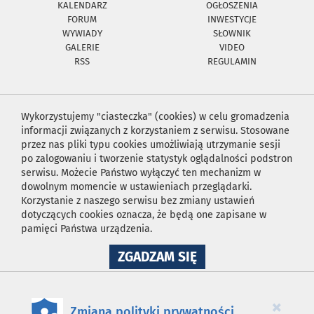
KALENDARZ
OGŁOSZENIA
FORUM
INWESTYCJE
WYWIADY
SŁOWNIK
GALERIE
VIDEO
RSS
REGULAMIN
Wykorzystujemy "ciasteczka" (cookies) w celu gromadzenia
informacji związanych z korzystaniem z serwisu. Stosowane
przez nas pliki typu cookies umożliwiają utrzymanie sesji
po zalogowaniu i tworzenie statystyk oglądalności podstron
serwisu. Możecie Państwo wyłączyć ten mechanizm w
dowolnym momencie w ustawieniach przeglądarki.
Korzystanie z naszego serwisu bez zmiany ustawień
dotyczących cookies oznacza, że będą one zapisane w
pamięci Państwa urządzenia.
NA
ZGADZAM SIĘ
WYKORZYSTANIE
PLIKÓW
COOKIES
×
Zmiana polityki prywatności