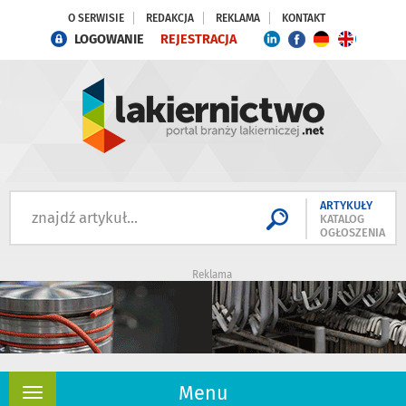
O SERWISIE
REDAKCJA
REKLAMA
KONTAKT
LOGOWANIE
REJESTRACJA
ARTYKUŁY
KATALOG
OGŁOSZENIA
Reklama
Menu
Rozwiń