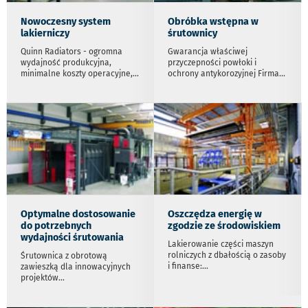
Nowoczesny system
Obróbka wstępna w
lakierniczy
śrutownicy
Quinn Radiators - ogromna
Gwarancja właściwej
wydajność produkcyjna,
przyczepności powłoki i
minimalne koszty operacyjne,
...
ochrony antykorozyjnej Firma
...
Optymalne dostosowanie
Oszczędza energię w
do potrzebnych
zgodzie ze środowiskiem
wydajności śrutowania
Lakierowanie części maszyn
rolniczych z dbałością o zasoby
Śrutownica z obrotową
i finanse:
...
zawieszką dla innowacyjnych
projektów
...