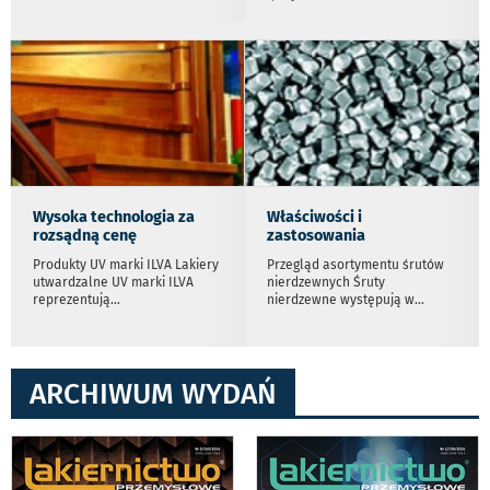
Wysoka technologia za
Właściwości i
rozsądną cenę
zastosowania
Produkty UV marki ILVA Lakiery
Przegląd asortymentu śrutów
utwardzalne UV marki ILVA
nierdzewnych Śruty
reprezentują
...
nierdzewne występują w
...
ARCHIWUM WYDAŃ