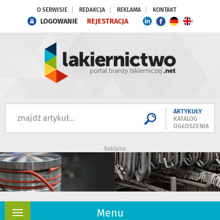
O SERWISIE
REDAKCJA
REKLAMA
KONTAKT
LOGOWANIE
REJESTRACJA
ARTYKUŁY
KATALOG
OGŁOSZENIA
Reklama
Menu
Rozwiń