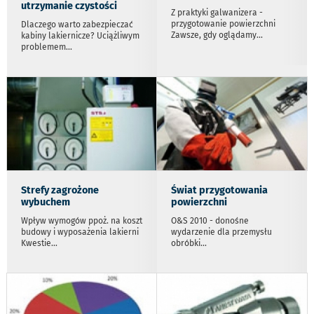
utrzymanie czystości
Z praktyki galwanizera -
przygotowanie powierzchni
Dlaczego warto zabezpieczać
Zawsze, gdy oglądamy
...
kabiny lakiernicze? Uciążliwym
problemem
...
Strefy zagrożone
Świat przygotowania
wybuchem
powierzchni
Wpływ wymogów ppoż. na koszt
O&S 2010 - donośne
budowy i wyposażenia lakierni
wydarzenie dla przemysłu
Kwestie
...
obróbki
...