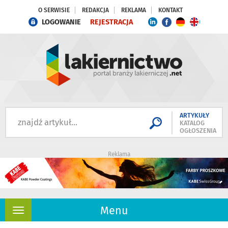
O SERWISIE
REDAKCJA
REKLAMA
KONTAKT
LOGOWANIE
REJESTRACJA
ARTYKUŁY
KATALOG
OGŁOSZENIA
Reklama
Menu
Rozwiń
nawigację