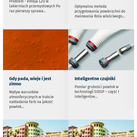
Problem - emisja LZO w
lakierniach przemysłowych Po
Optymalna metoda
raz pierwszy sprawa
...
przygotowania powierzchni do
malowania Rola właściwego
...
Gdy pada, wieje i jest
Inteligentne czujniki
zimno
Pomiar grubości powłok w
technologii SIDSP – część I
Wpływ warunków
Inteligentne
...
atmosferycznych w trakcie
nakładania farb na jakość
powłok
...