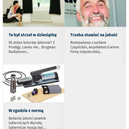
To był strzał w dziesiątkę
Trzeba stawiać na jakość
50 zmian kolorów dziennie? Z
Rozmawiamy z Jackiem
Prodigy, czemu nie... Brugman
Czaplickim, współwłaścicielem
Radiatoren
...
Firmy Inżynierskiej
...
W zgodzie z normą
Badania jakości powłok
lakierniczych Wyroby
lakiernicze muszą być
...