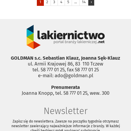
1
2
3
4
5
...
14
›
GOLDMAN s.c. Sebastian Klauz, Joanna Sęk-Klauz
ul. Armii Krajowej 86, 83 ­ 110 Tczew
tel. 58 777 01 25, fax 58 777 01 25
e-mail: ado@goldman.pl
Prenumerata
Joanna Knopp, tel. 58 777 01 25, wew. 300
Newsletter
Zapisz się do newslettera. Zawsze na początku tygodnia otrzymasz
newsletter zawierający najważniejsze informacje z branży. W każdej
chwili będziesz mógł anulować subskrypcję.