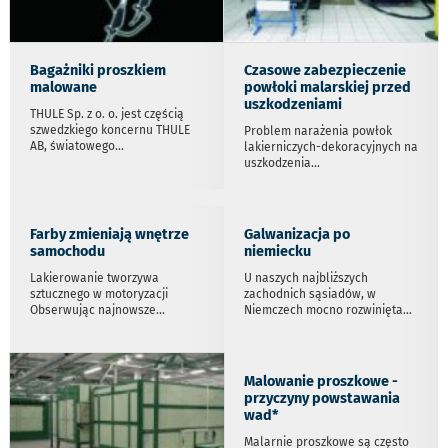
Bagażniki proszkiem
Czasowe zabezpieczenie
malowane
powłoki malarskiej przed
uszkodzeniami
THULE Sp. z o. o. jest częścią
szwedzkiego koncernu THULE
Problem narażenia powłok
AB, światowego
...
lakierniczych-dekoracyjnych na
uszkodzenia
...
Farby zmieniają wnętrze
Galwanizacja po
samochodu
niemiecku
Lakierowanie tworzywa
U naszych najbliższych
sztucznego w motoryzacji
zachodnich sąsiadów, w
Obserwując najnowsze
...
Niemczech mocno rozwinięta
...
Malowanie proszkowe -
przyczyny powstawania
wad*
Malarnie proszkowe są często