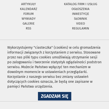
ARTYKUŁY
KATALOG FIRM I USŁUG
KALENDARZ
OGŁOSZENIA
FORUM
INWESTYCJE
WYWIADY
SŁOWNIK
GALERIE
VIDEO
RSS
REGULAMIN
Wykorzystujemy "ciasteczka" (cookies) w celu gromadzenia
informacji związanych z korzystaniem z serwisu. Stosowane
przez nas pliki typu cookies umożliwiają utrzymanie sesji
po zalogowaniu i tworzenie statystyk oglądalności podstron
serwisu. Możecie Państwo wyłączyć ten mechanizm w
dowolnym momencie w ustawieniach przeglądarki.
Korzystanie z naszego serwisu bez zmiany ustawień
dotyczących cookies oznacza, że będą one zapisane w
pamięci Państwa urządzenia.
NA
ZGADZAM SIĘ
WYKORZYSTANIE
PLIKÓW
COOKIES