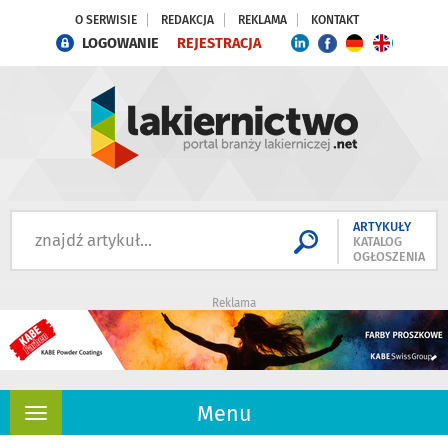
O SERWISIE
REDAKCJA
REKLAMA
KONTAKT
LOGOWANIE
REJESTRACJA
ARTYKUŁY
KATALOG
OGŁOSZENIA
Reklama
Menu
Rozwiń
nawigację