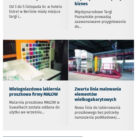
biznes
Od 3 do 5 listopada br. w hotelu
Estrel w Berlinie miały miejsce
Międzynarodowe Targi
targi i
...
Poznańskie prowadzą
zaawansowane przygotowania
do
...
Wielogniazdowa lakiernia
Zwarta linia malowania
proszkowa firmy MALOW
elementów
wielkogabarytowych
Malarnia proszkowa MALOW w
Suwałkach została oddana do
Nowa linia do lakierowania
użytku we wrześniu
...
proszkowego bez potrzeby
nanoszenia podkładowej
...