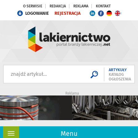
O SERWISIE
REDAKCJA
REKLAMA
KONTAKT
LOGOWANIE
REJESTRACJA
ARTYKUŁY
KATALOG
OGŁOSZENIA
Reklama
Menu
Rozwiń