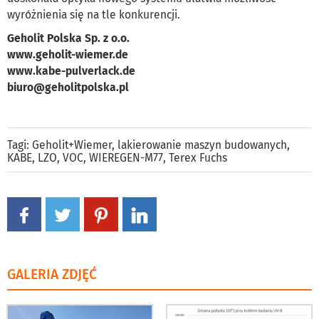
wyróżnienia się na tle konkurencji.
Geholit Polska Sp. z o.o.
www.geholit-wiemer.de
www.kabe-pulverlack.de
biuro@geholitpolska.pl
Tagi:
Geholit+Wiemer
,
lakierowanie maszyn budowanych
,
KABE
,
LZO
,
VOC
,
WIEREGEN-M77
,
Terex Fuchs
GALERIA ZDJĘĆ