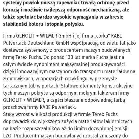
systemy powłok muszą zapewniać trwałą ochronę przed
korozją i możliwie najlepszą odporność mechaniczną, ale
także spełniać bardzo wysokie wymagania w zakresie
stabilności koloru i stopnia połysku.
Firma GEHOLIT + WIEMER GmbH i jej firma „córka” KABE
Pulverlack Deutschland GmbH współpracują od wielu lat jako
dostawca systemowy z producentem maszyn budowlanych,
firmą Terex Fuchs. Od ponad 130 lat marka Fuchs jest na
całym świecie synonimem maksymalnej produktywności
dzięki innowacyjnym maszynom do transportu materiałów na
złomowiskach, w operacjach recyklingu, w przemyśle
tartacznym lub w portach. Stalowe elementy konstrukcyjne
tych maszyn pokryte są odpornym mokrym lakierem firmy
GEHOLIT + WIEMER, a części blaszane odpowiednią farbą
proszkową firmy KABE Pulverlack.
Stały wzrost wielkości produkcji w firmie Terex Fuchs
doprowadził do większego zużycia materiałów lakierniczych
na bazie rozpuszczalników aż do limitu dozwolonej emisji
LZO. Producent maszyn budowlanych został zmuszony do