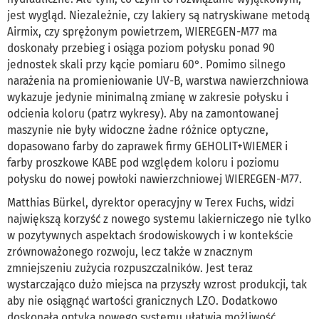
jest wygląd. Niezależnie, czy lakiery są natryskiwane metodą
Airmix, czy sprężonym powietrzem, WIEREGEN-M77 ma
doskonały przebieg i osiąga poziom połysku ponad 90
jednostek skali przy kącie pomiaru 60°. Pomimo silnego
narażenia na promieniowanie UV-B, warstwa nawierzchniowa
wykazuje jedynie minimalną zmianę w zakresie połysku i
odcienia koloru (patrz wykresy). Aby na zamontowanej
maszynie nie były widoczne żadne różnice optyczne,
dopasowano farby do zaprawek firmy GEHOLIT+WIEMER i
farby proszkowe KABE pod względem koloru i poziomu
połysku do nowej powłoki nawierzchniowej WIEREGEN-M77.
Matthias Bürkel, dyrektor operacyjny w Terex Fuchs, widzi
największą korzyść z nowego systemu lakierniczego nie tylko
w pozytywnych aspektach środowiskowych i w kontekście
zrównoważonego rozwoju, lecz także w znacznym
zmniejszeniu zużycia rozpuszczalników. Jest teraz
wystarczająco dużo miejsca na przyszły wzrost produkcji, tak
aby nie osiągnąć wartości granicznych LZO. Dodatkowo
doskonała optyka nowego systemu ułatwia możliwość