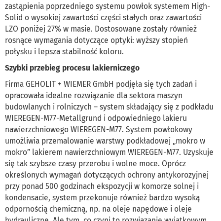
zastąpienia poprzedniego systemu powłok systemem High-
Solid o wysokiej zawartości części stałych oraz zawartości
LZO poniżej 27% w masie. Dostosowane zostały również
rosnące wymagania dotyczące optyki: wyższy stopień
połysku i lepsza stabilność koloru.
Szybki przebieg procesu lakierniczego
Firma GEHOLIT + WIEMER GmbH podjęła się tych zadań i
opracowała idealne rozwiązanie dla sektora maszyn
budowlanych i rolniczych – system składający się z podkładu
WIEREGEN-M77-Metallgrund i odpowiedniego lakieru
nawierzchniowego WIEREGEN-M77. System powłokowy
umożliwia przemalowanie warstwy podkładowej „mokro w
mokro” lakierem nawierzchniowym WIEREGEN-M77. Uzyskuje
się tak szybsze czasy przerobu i wolne moce. Oprócz
określonych wymagań dotyczących ochrony antykorozyjnej
przy ponad 500 godzinach ekspozycji w komorze solnej i
kondensacie, system przekonuje również bardzo wysoką
odpornością chemiczną, np. na oleje napędowe i oleje
hydrauliczne. Ale tym, co czyni to rozwiązanie wyjątkowym,