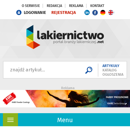
O SERWISIE
REDAKCJA
REKLAMA
KONTAKT
LOGOWANIE
REJESTRACJA
ARTYKUŁY
KATALOG
OGŁOSZENIA
Reklama
Menu
Rozwiń
nawigację