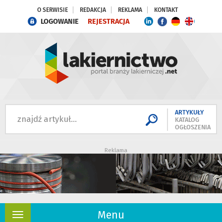
O SERWISIE
REDAKCJA
REKLAMA
KONTAKT
LOGOWANIE
REJESTRACJA
ARTYKUŁY
KATALOG
OGŁOSZENIA
Reklama
Menu
Rozwiń