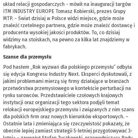
układ relacji gospodarczych − mówił na inauguracji targów
ITM INDUSTRY EUROPE Tomasz Kobierski, prezes Grupy
MTP. − Świat dzisiaj w Polsce widzi miejsce, gdzie może
znaleźć rzetelnego partnera, gdzie może znaleźć dostawcę i
producenta wysokiej jakości produktów. To, co dzisiaj
widzimy na stoiskach, na pewno za kilka lat znajdziemy w
fabrykach.
Szanse dla przemysłu
Pod hasłem „Rok wyzwań dla polskiego przemysłu” odbyła
się edycja Kongresu Industry Next. Eksperci dyskutowali, z
jakimi problemami mierzą się firmy działające w branżach
przetwórstwa przemysłowego w kontekście perturbacji na
rynku surowców. Przedstawiciele czołowych krajowych
instytucji oraz organizacji tego sektora podjęli temat
relokacji europejskiego przemysłu i związanych z nim szans
dla polskich firm oraz nowych kierunków eksportowych. –
Ostatnie lata i zmieniająca się rzeczywistość pokazały, że
obecnie lepiej zamiast strategii 5-letniej przygotowywać 3-
letnią – zauważył Stefan Życzkowski, przewodniczący Rady