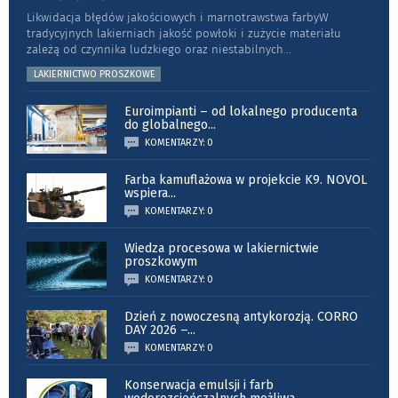
Likwidacja błędów jakościowych i marnotrawstwa farbyW
tradycyjnych lakierniach jakość powłoki i zużycie materiału
zależą od czynnika ludzkiego oraz niestabilnych
...
LAKIERNICTWO PROSZKOWE
Euroimpianti – od lokalnego producenta
do globalnego
...
KOMENTARZY: 0
Farba kamuflażowa w projekcie K9. NOVOL
wspiera
...
KOMENTARZY: 0
Wiedza procesowa w lakiernictwie
proszkowym
KOMENTARZY: 0
Dzień z nowoczesną antykorozją. CORRO
DAY 2026 –
...
KOMENTARZY: 0
Konserwacja emulsji i farb