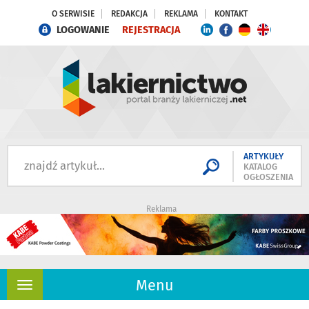
O SERWISIE
REDAKCJA
REKLAMA
KONTAKT
LOGOWANIE
REJESTRACJA
ARTYKUŁY
KATALOG
OGŁOSZENIA
Reklama
Menu
Rozwiń
nawigację