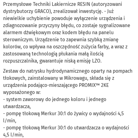
Przemysłowe Techniki Lakiernicze RESIN (autoryzowani
dystrybutorzy GRACO), zrealizował inwestycję. - Już
niewielkie uchybienie powoduje wyłączenie urządzenia i
zdiagnozowanie przyczyny błędu, co zostaje sygnalizowane
alarmem dźwiękowym oraz kodem błędu na panelu
sterowniczym. Urządzenie to zapewnia szybką zmianę
kolorów, co wpływa na oszczędność zużycia farby, a wraz z
zastosowaną technologią płukania małą ilością
rozpuszczalnika, gwarantuje niską emisję LZO.
Zestaw do natrysku hydrodynamicznego oparty na pompach
tłokowych, zainstalowany w Mikrowagu, składa się z
urządzenia podająco-mieszającego PROMIX™ 2KE
wyposażonego w:
- system zaworowy do jednego koloru i jednego
utwardzacza,
- pompę tłokową Merkur 30:1 do żywicy o wydajności 4,5
l/min,
- pompę tłokową Merkur 30:1 do utwardzacza o wydajności
4,5 l/min,