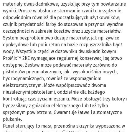
materiały dwuskładnikowe, uzyskując przy tym powtarzalne
wyniki. Proste w obsłudze sterowanie czyni to urządzenie
odpowiednim również dla początkujących użytkowników;
czujnik przydatności farby do stosowania przynosi wyraźne
oszczędności w zakresie kosztów oraz zużycia materiałów.
System bezproblemowo dozuje materiały, jak np. żywice
epoksydowe lub poliuretan na bazie rozpuszczalnika bądź
wody. Wszystkie części w dozowniku dwuskładnikowym
ProMix™ 2KE wymagające regularnej konserwacji są łatwo
dostępne. Zestaw może podawać materiały zarówno do
pistoletów pneumatycznych, jak i wysokociśnieniowych,
hydrodynamicznych, również ze wspomaganiem
elektrostatycznym. Może współpracować z dwoma
niezależnymi pistoletami, oddzielnie dla każdego
kontrolując czas życia mieszanki. Może obsłużyć trzy kolory i
być zasilany z gniazdka elektrycznego lub też tylko
sprężonym powietrzem. Gwarantuje łatwe i automatyczne
płukanie.
Panel sterujący to mała, przenośna skrzynka wyposażona w