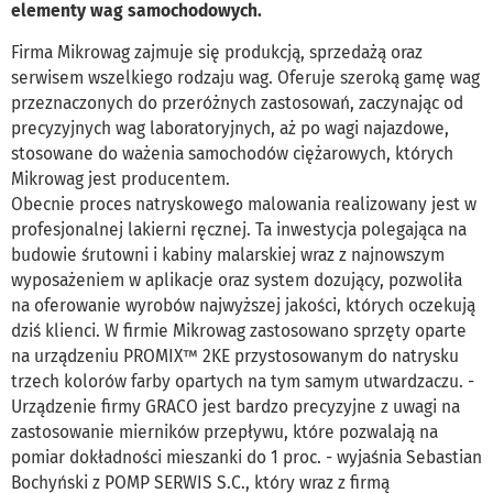
elementy wag samochodowych.
Firma Mikrowag zajmuje się produkcją, sprzedażą oraz
serwisem wszelkiego rodzaju wag. Oferuje szeroką gamę wag
przeznaczonych do przeróżnych zastosowań, zaczynając od
precyzyjnych wag laboratoryjnych, aż po wagi najazdowe,
stosowane do ważenia samochodów ciężarowych, których
Mikrowag jest producentem.
Obecnie proces natryskowego malowania realizowany jest w
profesjonalnej lakierni ręcznej. Ta inwestycja polegająca na
budowie śrutowni i kabiny malarskiej wraz z najnowszym
wyposażeniem w aplikacje oraz system dozujący, pozwoliła
na oferowanie wyrobów najwyższej jakości, których oczekują
dziś klienci. W firmie Mikrowag zastosowano sprzęty oparte
na urządzeniu PROMIX™ 2KE przystosowanym do natrysku
trzech kolorów farby opartych na tym samym utwardzaczu. -
Urządzenie firmy GRACO jest bardzo precyzyjne z uwagi na
zastosowanie mierników przepływu, które pozwalają na
pomiar dokładności mieszanki do 1 proc. - wyjaśnia Sebastian
Bochyński z POMP SERWIS S.C., który wraz z firmą