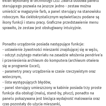
ekran wykonany w technologii LED. Zwarta budowa panelu
sterującego pozwala na jeszcze jedno - zestaw można
umieścić w magazynie farb, a panel sterujący na stanowisku
roboczym. Na ciekłokrystalicznym wyświetlaczu podane są
ikony funkcji i stanu pracy. Graficzne przedstawienie menu
sprawiło, że zestaw jest obsługiwany intuicyjnie.
Ponadto urządzenie posiada następujące funkcje:
- ustawienie żywotności mieszanki znajdującej się w wężu,
- odczyt zużytego materiału na zasadzie włożenia pendrive'a
i przeniesienia archiwum do komputera (archiwum otwiera
się w programie Excel),
- parametry pracy urządzenia w czasie rzeczywistym oraz
wstecznym,
- lista występujących błędów,
- panel sterujący umieszczony w kabinie posiada trzy proste
funkcje dla obsługi (maluj, stand-by, płucz), ponadto na
panelu pokazywana jest bieżąca wydajność malowania oraz
czas pozostały do użycia mieszanki,