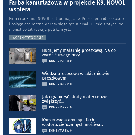
Farba kamuflażowa w projekcie K9. NOVOL
wspiera
...
Firma rodzinna NOVOL, zatrudniająca w Polsce ponad 500 osób
i osiągająca roczne obroty sięgające niemal 0,5 mld złotych, od
niemal 50 lat rozwija polską myśl
...
LAKIERNICTWO CIEKŁE
Budujemy malarnię proszkową. Na co
zwrócić uwagę przy
...
KOMENTARZY: 0
Wiedza procesowa w lakiernictwie
proszkowym
KOMENTARZY: 0
Jak ograniczyć straty materiałowe i
zwiększyć
...
KOMENTARZY: 0
Konserwacja emulsji i farb
wodorozcieńczalnych możliwa
...
KOMENTARZY: 0