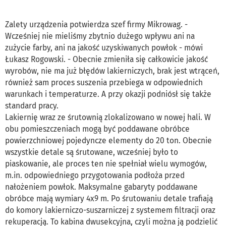
Zalety urządzenia potwierdza szef firmy Mikrowag. -
Wcześniej nie mieliśmy zbytnio dużego wpływu ani na
zużycie farby, ani na jakość uzyskiwanych powłok - mówi
Łukasz Rogowski. - Obecnie zmieniła się całkowicie jakość
wyrobów, nie ma już błędów lakierniczych, brak jest wtrąceń,
również sam proces suszenia przebiega w odpowiednich
warunkach i temperaturze. A przy okazji podniósł się także
standard pracy.
Lakiernię wraz ze śrutownią zlokalizowano w nowej hali. W
obu pomieszczeniach mogą być poddawane obróbce
powierzchniowej pojedyncze elementy do 20 ton. Obecnie
wszystkie detale są śrutowane, wcześniej było to
piaskowanie, ale proces ten nie spełniał wielu wymogów,
m.in. odpowiedniego przygotowania podłoża przed
nałożeniem powłok. Maksymalne gabaryty poddawane
obróbce mają wymiary 4x9 m. Po śrutowaniu detale trafiają
do komory lakierniczo-suszarniczej z systemem filtracji oraz
rekuperacją. To kabina dwusekcyjna, czyli można ją podzielić