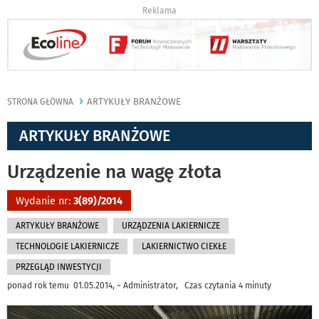
Reklama
ARTYKUŁY BRANŻOWE
STRONA GŁÓWNA
ARTYKUŁY BRANŻOWE
Urządzenie na wagę złota
Wydanie nr:
3(89)/2014
ARTYKUŁY BRANŻOWE
URZĄDZENIA LAKIERNICZE
TECHNOLOGIE LAKIERNICZE
LAKIERNICTWO CIEKŁE
PRZEGLĄD INWESTYCJI
ponad rok temu 01.05.2014, ~ Administrator, Czas czytania 4 minuty