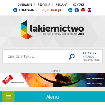
O SERWISIE
REDAKCJA
REKLAMA
KONTAKT
LOGOWANIE
REJESTRACJA
ARTYKUŁY
KATALOG
OGŁOSZENIA
Reklama
Menu
Rozwiń
nawigację