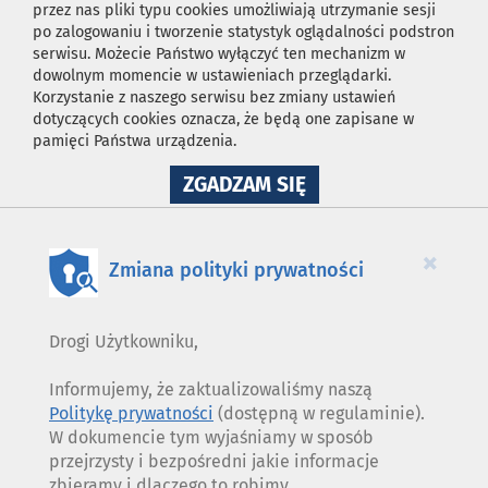
przez nas pliki typu cookies umożliwiają utrzymanie sesji
po zalogowaniu i tworzenie statystyk oglądalności podstron
serwisu. Możecie Państwo wyłączyć ten mechanizm w
dowolnym momencie w ustawieniach przeglądarki.
Korzystanie z naszego serwisu bez zmiany ustawień
dotyczących cookies oznacza, że będą one zapisane w
pamięci Państwa urządzenia.
NA
ZGADZAM SIĘ
WYKORZYSTANIE
PLIKÓW
COOKIES
×
Zmiana polityki prywatności
Drogi Użytkowniku,
Informujemy, że zaktualizowaliśmy naszą
Politykę prywatności
(dostępną w regulaminie).
W dokumencie tym wyjaśniamy w sposób
przejrzysty i bezpośredni jakie informacje
zbieramy i dlaczego to robimy.