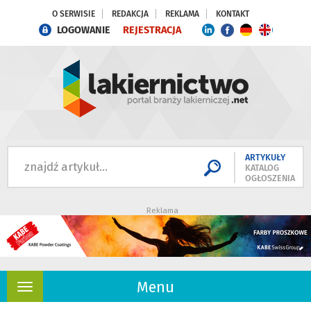
O SERWISIE
REDAKCJA
REKLAMA
KONTAKT
LOGOWANIE
REJESTRACJA
ARTYKUŁY
KATALOG
OGŁOSZENIA
Reklama
Menu
Rozwiń
nawigację