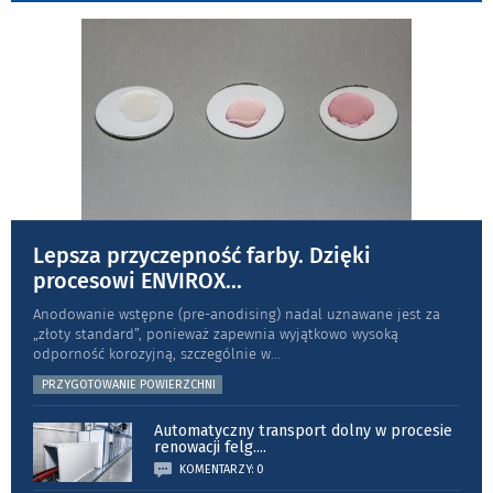
Lepsza przyczepność farby. Dzięki
procesowi ENVIROX
...
Anodowanie wstępne (pre-anodising) nadal uznawane jest za
„złoty standard”, ponieważ zapewnia wyjątkowo wysoką
odporność koro­zyjną, szczególnie w
...
PRZYGOTOWANIE POWIERZCHNI
Automatyczny transport dolny w procesie
renowacji felg.
...
KOMENTARZY: 0