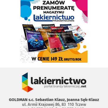
GOLDMAN s.c. Sebastian Klauz, Joanna Sęk-Klauz
ul. Armii Krajowej 86, 83 ­ 110 Tczew