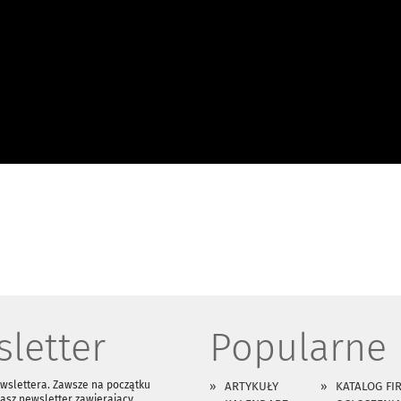
letter
Popularne
ewslettera. Zawsze na początku
ARTYKUŁY
KATALOG FI
asz newsletter zawierający