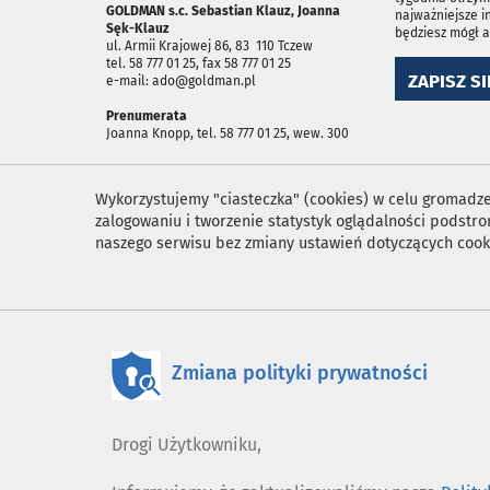
GOLDMAN s.c. Sebastian Klauz, Joanna
najważniejsze i
Sęk-Klauz
będziesz mógł 
ul. Armii Krajowej 86, 83 ­ 110 Tczew
tel. 58 777 01 25, fax 58 777 01 25
ZAPISZ SI
e-mail: ado@goldman.pl
Prenumerata
Joanna Knopp, tel. 58 777 01 25, wew. 300
Wykorzystujemy "ciasteczka" (cookies) w celu gromadzen
zalogowaniu i tworzenie statystyk oglądalności podst
naszego serwisu bez zmiany ustawień dotyczących cook
Zmiana polityki prywatności
Drogi Użytkowniku,