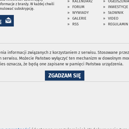
KALENDARZ
OGŁOSZENI
nformacje z branży. W każdej chwili
FORUM
INWESTYCJE
anulować subskrypcję.
WYWIADY
SŁOWNIK
GALERIE
VIDEO
Ę
RSS
REGULAMIN
ia informacji związanych z korzystaniem z serwisu. Stosowane przez 
ron serwisu. Możecie Państwo wyłączyć ten mechanizm w dowolnym mom
ies oznacza, że będą one zapisane w pamięci Państwa urządzenia.
NA
ZGADZAM SIĘ
WYKORZYSTANIE
PLIKÓW
COOKIES