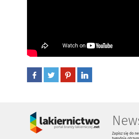
News
Zapisz się do n
tygodnia otrzym