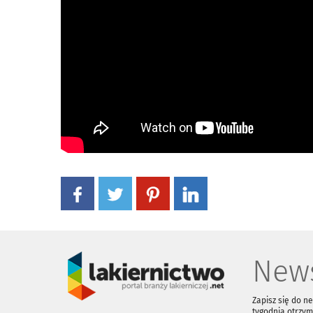
News
Zapisz się do n
tygodnia otrzym