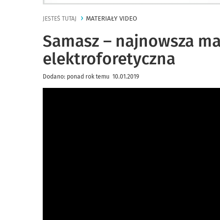
MATERIAŁY VIDEO
JESTEŚ TUTAJ
Samasz – najnowsza ma
elektroforetyczna
Dodano: ponad rok temu 10.01.2019