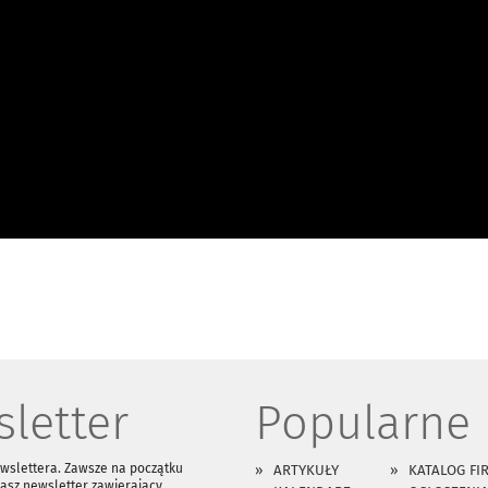
letter
Popularne
ewslettera. Zawsze na początku
ARTYKUŁY
KATALOG FI
asz newsletter zawierający