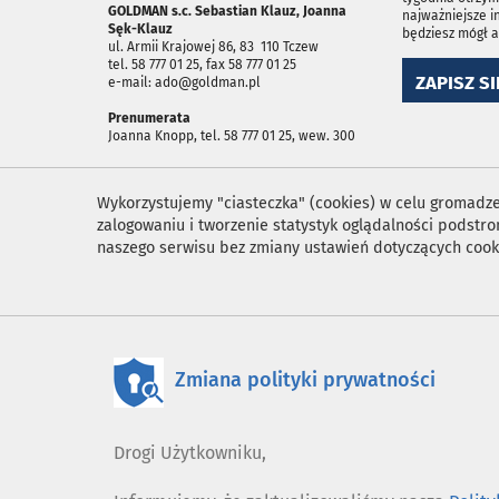
GOLDMAN s.c. Sebastian Klauz, Joanna
najważniejsze i
Sęk-Klauz
będziesz mógł 
ul. Armii Krajowej 86, 83 ­ 110 Tczew
tel. 58 777 01 25, fax 58 777 01 25
ZAPISZ SI
e-mail: ado@goldman.pl
Prenumerata
Joanna Knopp, tel. 58 777 01 25, wew. 300
Wykorzystujemy "ciasteczka" (cookies) w celu gromadzen
zalogowaniu i tworzenie statystyk oglądalności podst
naszego serwisu bez zmiany ustawień dotyczących cook
Zmiana polityki prywatności
Drogi Użytkowniku,