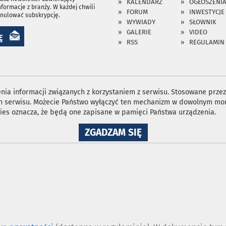
KALENDARZ
OGŁOSZENI
nformacje z branży. W każdej chwili
FORUM
INWESTYCJE
anulować subskrypcję.
WYWIADY
SŁOWNIK
GALERIE
VIDEO
Ę
RSS
REGULAMIN
ia informacji związanych z korzystaniem z serwisu. Stosowane przez 
ron serwisu. Możecie Państwo wyłączyć ten mechanizm w dowolnym mom
ies oznacza, że będą one zapisane w pamięci Państwa urządzenia.
NA
ZGADZAM SIĘ
WYKORZYSTANIE
PLIKÓW
COOKIES