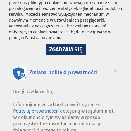
przez nas pliki typu cookies umożliwiają utrzymanie sesji
po zalogowaniu i tworzenie statystyk oglądalności podstron
serwisu. Możecie Państwo wyłączyć ten mechanizm w
dowolnym momencie w ustawieniach przeglądarki.
Korzystanie z naszego serwisu bez zmiany ustawień
dotyczących cookies oznacza, że będą one zapisane w
pamięci Państwa urządzenia.
NA
ZGADZAM SIĘ
WYKORZYSTANIE
PLIKÓW
COOKIES
×
Zmiana polityki prywatności
Drogi Użytkowniku,
Informujemy, że zaktualizowaliśmy naszą
Politykę prywatności
(dostępną w regulaminie).
W dokumencie tym wyjaśniamy w sposób
przejrzysty i bezpośredni jakie informacje
zbieramy i dlaczego to robimy.