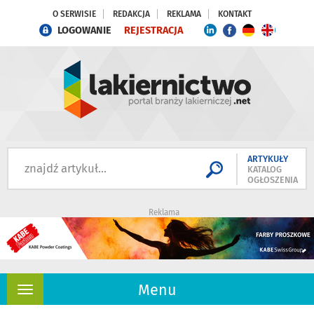
O SERWISIE
REDAKCJA
REKLAMA
KONTAKT
LOGOWANIE
REJESTRACJA
ARTYKUŁY
KATALOG
OGŁOSZENIA
Reklama
Menu
Rozwiń
nawigację