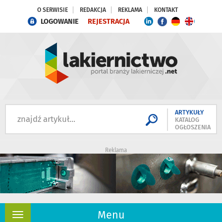
O SERWISIE
REDAKCJA
REKLAMA
KONTAKT
LOGOWANIE
REJESTRACJA
ARTYKUŁY
KATALOG
OGŁOSZENIA
Reklama
Menu
Rozwiń