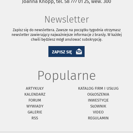
Joanna Knopp, tel. 58 777 01 25, wew. 300
Newsletter
Zapisz się do newslettera. Zawsze na początku tygodnia otrzymasz
newsletter zawierający najważniejsze informacje z branży. W każdej
chwili będziesz mógł anulować subskrypcję.
ZAPISZ SIĘ
Popularne
ARTYKUŁY
KATALOG FIRM I USŁUG
KALENDARZ
OGŁOSZENIA
FORUM
INWESTYCJE
WYWIADY
SŁOWNIK
GALERIE
VIDEO
RSS
REGULAMIN