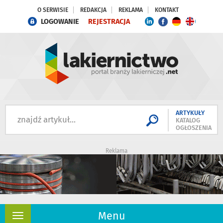
O SERWISIE
REDAKCJA
REKLAMA
KONTAKT
LOGOWANIE
REJESTRACJA
ARTYKUŁY
KATALOG
OGŁOSZENIA
Reklama
Menu
Rozwiń