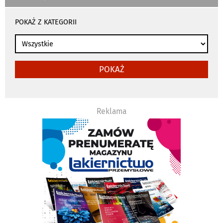
wyniki
wyszukiwania
POKAŻ Z KATEGORII
przeładowują
się
automatycznie
POKAŻ
Reklama