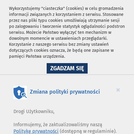
Wykorzystujemy "ciasteczka" (cookies) w celu gromadzenia
informacji związanych z korzystaniem z serwisu. Stosowane
przez nas pliki typu cookies umożliwiają utrzymanie sesji
po zalogowaniu i tworzenie statystyk oglądalności podstron
serwisu. Możecie Państwo wyłączyć ten mechanizm w
dowolnym momencie w ustawieniach przeglądarki.
Korzystanie z naszego serwisu bez zmiany ustawień
dotyczących cookies oznacza, że będą one zapisane w
pamięci Państwa urządzenia.
NA
ZGADZAM SIĘ
WYKORZYSTANIE
PLIKÓW
COOKIES
×
Zmiana polityki prywatności
Drogi Użytkowniku,
Informujemy, że zaktualizowaliśmy naszą
Politykę prywatności
(dostępną w regulaminie).