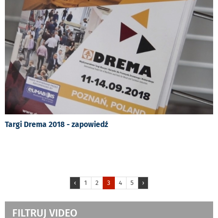
Targi Drema 2018 - zapowiedź
‹
1
2
3
4
5
›
FILTRUJ VIDEO