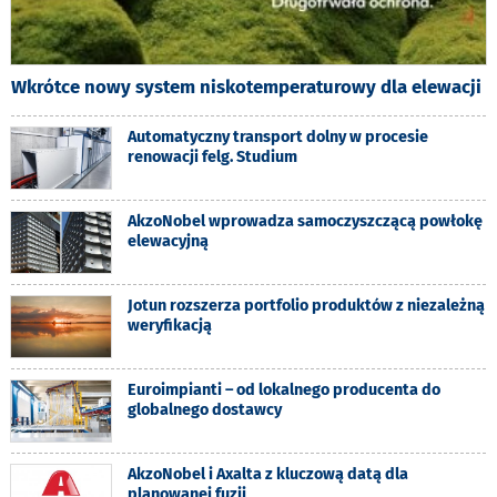
Wkrótce nowy system niskotemperaturowy dla elewacji
Automatyczny transport dolny w procesie
renowacji felg. Studium
AkzoNobel wprowadza samoczyszczącą powłokę
elewacyjną
Jotun rozszerza portfolio produktów z niezależną
weryfikacją
Euroimpianti – od lokalnego producenta do
globalnego dostawcy
AkzoNobel i Axalta z kluczową datą dla
planowanej fuzji