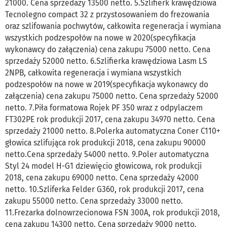
21000. Cena sprzedaży 13500 netto. 5.Szlifierk krawędziowa
Tecnolegno compact 32 z przystosowaniem do frezowania
oraz szlifowania pochwytów, całkowita regeneracja i wymiana
wszystkich podzespołów na nowe w 2020(specyfikacja
wykonawcy do załączenia) cena zakupu 75000 netto. Cena
sprzedaży 52000 netto. 6.Szlifierka krawędziowa Lasm LS
2NPB, całkowita regeneracja i wymiana wszystkich
podzespołów na nowe w 2019(specyfikacja wykonawcy do
załączenia) cena zakupu 75000 netto. Cena sprzedaży 52000
netto. 7.Piła formatowa Rojek PF 350 wraz z odpylaczem
FT302PE rok produkcji 2017, cena zakupu 34970 netto. Cena
sprzedaży 21000 netto. 8.Polerka automatyczna Coner C110+
głowica szlifująca rok produkcji 2018, cena zakupu 90000
netto.Cena sprzedaży 54000 netto. 9.Poler automatyczna
Styl 24 model H-G1 dziewięcio głowicowa, rok produkcji
2018, cena zakupu 69000 netto. Cena sprzedaży 42000
netto. 10.Szliferka Felder G360, rok produkcji 2017, cena
zakupu 55000 netto. Cena sprzedaży 33000 netto.
11.Frezarka dolnowrzecionowa FSN 300A, rok produkcji 2018,
cena zakupu 14300 netto. Cena sprzedaży 9000 netto.