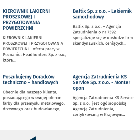
KIEROWNIK LAKIERNI
Baltix Sp. z o.o. - Lakiernik
PROSZKOWEJ I
samochodowy
PRZYGOTOWANIA
Baltix Sp. z o.o. – Agencja
POWIERZCHNI
Zatrudnienia o nr 7592 -
KIEROWNIK LAKIERNI
specjalizuje się w obsłudze firm
PROSZKOWEJ I PRZYGOTOWANIA
skandynawskich, ceniących
...
POWIERZCHNI - oferta pracy w
Poznaniu: Headhunters Sp. z o.o.,
która
...
Poszukujemy Doradców
Agencja Zatrudnienia KS
techniczno – handlowych
Service Sp. z o.o. - Monter
opon
Obecnie dla naszego klienta,
posiadającego w swojej ofercie
Agencja Zatrudnienia KS Service
farby dla przemysłu metalowego,
Sp. z o.o. jest ogólnopolską
drzewnego oraz budowlanego,
...
Agencją Zatrudnienia,
certyfikowaną w Krajowym
...