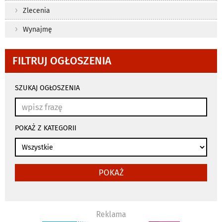
Zlecenia
Wynajmę
FILTRUJ OGŁOSZENIA
wyniki
wyszukiwania
SZUKAJ OGŁOSZENIA
przeładowują
się
automatycznie
POKAŻ Z KATEGORII
POKAŻ
Reklama