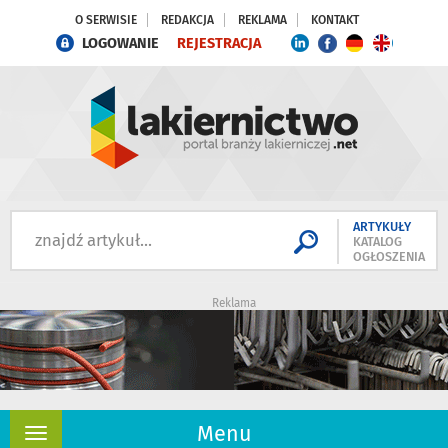
O SERWISIE
REDAKCJA
REKLAMA
KONTAKT
LOGOWANIE
REJESTRACJA
ARTYKUŁY
KATALOG
OGŁOSZENIA
Reklama
Menu
Rozwiń