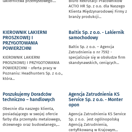
lakiernictwa przemysłowego.
...
Biuro Rekrutacji Pracowników
ACTIO HR Sp. z o.o. dla Naszego
Klienta Międzynarodowej Firmy z
branży produkcji
...
KIEROWNIK LAKIERNI
Baltix Sp. z o.o. - Lakiernik
PROSZKOWEJ I
samochodowy
PRZYGOTOWANIA
Baltix Sp. z o.o. – Agencja
POWIERZCHNI
Zatrudnienia o nr 7592 -
KIEROWNIK LAKIERNI
specjalizuje się w obsłudze firm
PROSZKOWEJ I PRZYGOTOWANIA
skandynawskich, ceniących
...
POWIERZCHNI - oferta pracy w
Poznaniu: Headhunters Sp. z o.o.,
która
...
Poszukujemy Doradców
Agencja Zatrudnienia KS
techniczno – handlowych
Service Sp. z o.o. - Monter
opon
Obecnie dla naszego klienta,
posiadającego w swojej ofercie
Agencja Zatrudnienia KS Service
farby dla przemysłu metalowego,
Sp. z o.o. jest ogólnopolską
drzewnego oraz budowlanego,
...
Agencją Zatrudnienia,
certyfikowaną w Krajowym
...