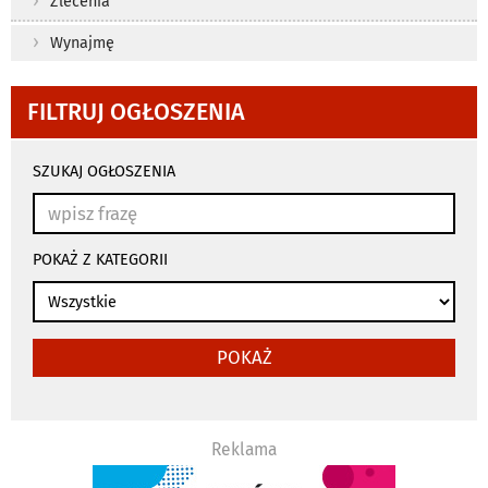
Zlecenia
Wynajmę
FILTRUJ OGŁOSZENIA
wyniki
wyszukiwania
SZUKAJ OGŁOSZENIA
przeładowują
się
automatycznie
POKAŻ Z KATEGORII
POKAŻ
Reklama