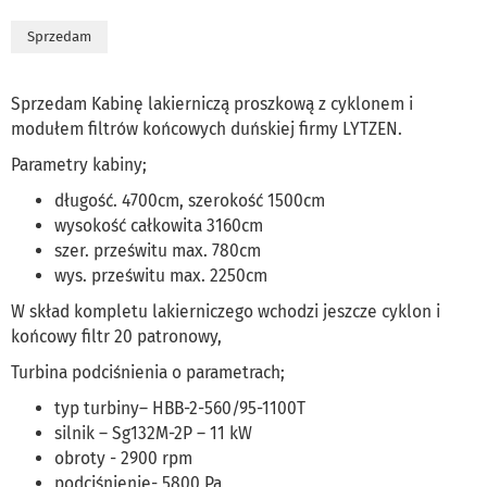
Sprzedam
Sprzedam Kabinę lakierniczą proszkową z cyklonem i
modułem filtrów końcowych duńskiej firmy LYTZEN.
Parametry kabiny;
długość. 4700cm, szerokość 1500cm
wysokość całkowita 3160cm
szer. prześwitu max. 780cm
wys. prześwitu max. 2250cm
W skład kompletu lakierniczego wchodzi jeszcze cyklon i
końcowy filtr 20 patronowy,
Turbina podciśnienia o parametrach;
typ turbiny– HBB-2-560/95-1100T
silnik – Sg132M-2P – 11 kW
obroty - 2900 rpm
podciśnienie- 5800 Pa