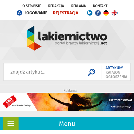
O SERWISIE
REDAKCJA
REKLAMA
KONTAKT
LOGOWANIE
REJESTRACJA
ARTYKUŁY
KATALOG
OGŁOSZENIA
Reklama
Menu
Rozwiń
nawigację