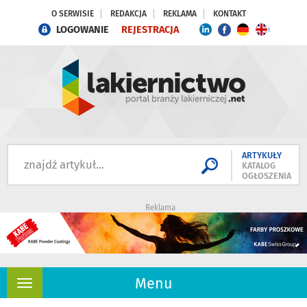
O SERWISIE
REDAKCJA
REKLAMA
KONTAKT
LOGOWANIE
REJESTRACJA
ARTYKUŁY
KATALOG
OGŁOSZENIA
Reklama
Menu
Rozwiń
nawigację