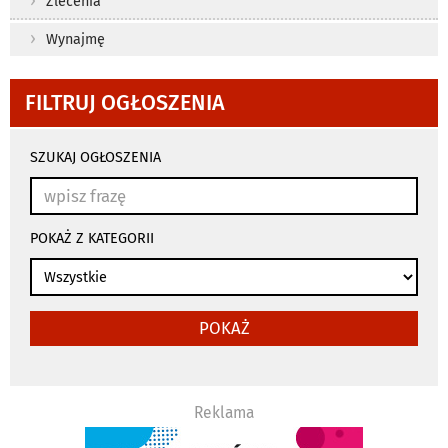
Zlecenia
Wynajmę
FILTRUJ OGŁOSZENIA
wyniki
wyszukiwania
SZUKAJ OGŁOSZENIA
przeładowują
się
automatycznie
POKAŻ Z KATEGORII
POKAŻ
Reklama