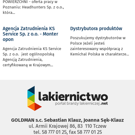
POWIERZCHNI - oferta pracy w
Poznaniu: Headhunters Sp. z o.o.,
która
...
Agencja Zatrudnienia KS
Dystrybutora produktów
Service Sp. z o.o. - Monter
Poszukujemy dystrybutorów w
opon
Polsce Jeżeli jesteś
Agencja Zatrudnienia KS Service
zainteresowany współpracą z
Sp. z o.o. jest ogólnopolską
Kemichal Polska w charakterze
...
Agencją Zatrudnienia,
certyfikowaną w Krajowym
...
GOLDMAN s.c. Sebastian Klauz, Joanna Sęk-Klauz
ul. Armii Krajowej 86, 83 ­ 110 Tczew
tel. 58 777 01 25, fax 58 777 01 25