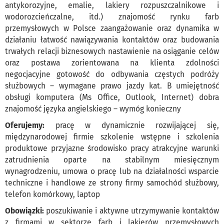
antykorozyjne, emalie, lakiery rozpuszczalnikowe i
wodorozcieńczalne, itd.) znajomość rynku farb
przemysłowych w Polsce zaangażowanie oraz dynamika w
działaniu łatwość nawiązywania kontaktów oraz budowania
trwałych relacji biznesowych nastawienie na osiąganie celów
oraz postawa zorientowana na klienta zdolności
negocjacyjne gotowość do odbywania częstych podróży
służbowych – wymagane prawo jazdy kat. B umiejętność
obsługi komputera (Ms Office, Outlook, Internet) dobra
znajomość języka angielskiego – wymóg konieczny
Oferujemy:
pracę w dynamicznie rozwijającej się,
międzynarodowej firmie szkolenie wstępne i szkolenia
produktowe przyjazne środowisko pracy atrakcyjne warunki
zatrudnienia oparte na stabilnym miesięcznym
wynagrodzeniu, umowa o pracę lub na działalności wsparcie
techniczne i handlowe ze strony firmy samochód służbowy,
telefon komórkowy, laptop
Obowiązki:
poszukiwanie i aktywne utrzymywanie kontaktów
z firmami w sektorze farb i lakierów przemysłowych