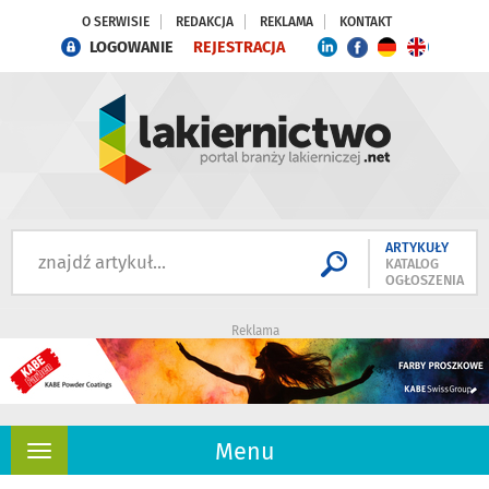
O SERWISIE
REDAKCJA
REKLAMA
KONTAKT
LOGOWANIE
REJESTRACJA
ARTYKUŁY
KATALOG
OGŁOSZENIA
Reklama
Menu
Rozwiń
nawigację