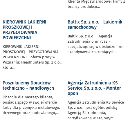
Klienta Międzynarodowej Firmy z
branży produkcji
...
KIEROWNIK LAKIERNI
Baltix Sp. z o.o. - Lakiernik
PROSZKOWEJ I
samochodowy
PRZYGOTOWANIA
Baltix Sp. z o.o. – Agencja
POWIERZCHNI
Zatrudnienia o nr 7592 -
KIEROWNIK LAKIERNI
specjalizuje się w obsłudze firm
PROSZKOWEJ I PRZYGOTOWANIA
skandynawskich, ceniących
...
POWIERZCHNI - oferta pracy w
Poznaniu: Headhunters Sp. z o.o.,
która
...
Poszukujemy Doradców
Agencja Zatrudnienia KS
techniczno – handlowych
Service Sp. z o.o. - Monter
opon
Obecnie dla naszego klienta,
posiadającego w swojej ofercie
Agencja Zatrudnienia KS Service
farby dla przemysłu metalowego,
Sp. z o.o. jest ogólnopolską
drzewnego oraz budowlanego,
...
Agencją Zatrudnienia,
certyfikowaną w Krajowym
...