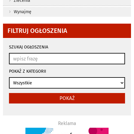
Zlecenia
Wynajmę
FILTRUJ OGŁOSZENIA
wyniki
wyszukiwania
SZUKAJ OGŁOSZENIA
przeładowują
się
automatycznie
POKAŻ Z KATEGORII
POKAŻ
Reklama