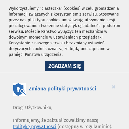
Wykorzystujemy "ciasteczka" (cookies) w celu gromadzenia
informacji związanych z korzystaniem z serwisu. Stosowane
przez nas pliki typu cookies umożliwiają utrzymanie sesji
po zalogowaniu i tworzenie statystyk oglądalności podstron
serwisu. Możecie Państwo wyłączyć ten mechanizm w
dowolnym momencie w ustawieniach przeglądarki.
Korzystanie z naszego serwisu bez zmiany ustawień
dotyczących cookies oznacza, że będą one zapisane w
pamięci Państwa urządzenia.
NA
ZGADZAM SIĘ
WYKORZYSTANIE
PLIKÓW
COOKIES
×
Zmiana polityki prywatności
Drogi Użytkowniku,
Informujemy, że zaktualizowaliśmy naszą
Politykę prywatności
(dostępną w regulaminie).