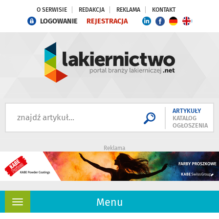
O SERWISIE
REDAKCJA
REKLAMA
KONTAKT
LOGOWANIE
REJESTRACJA
ARTYKUŁY
KATALOG
OGŁOSZENIA
Reklama
Menu
Rozwiń
nawigację