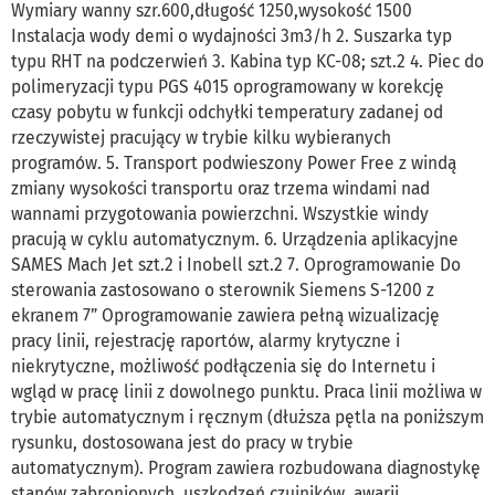
Wymiary wanny szr.600,długość 1250,wysokość 1500
Instalacja wody demi o wydajności 3m3/h 2. Suszarka typ
typu RHT na podczerwień 3. Kabina typ KC-08; szt.2 4. Piec do
polimeryzacji typu PGS 4015 oprogramowany w korekcję
czasy pobytu w funkcji odchyłki temperatury zadanej od
rzeczywistej pracujący w trybie kilku wybieranych
programów. 5. Transport podwieszony Power Free z windą
zmiany wysokości transportu oraz trzema windami nad
wannami przygotowania powierzchni. Wszystkie windy
pracują w cyklu automatycznym. 6. Urządzenia aplikacyjne
SAMES Mach Jet szt.2 i Inobell szt.2 7. Oprogramowanie Do
sterowania zastosowano o sterownik Siemens S-1200 z
ekranem 7” Oprogramowanie zawiera pełną wizualizację
pracy linii, rejestrację raportów, alarmy krytyczne i
niekrytyczne, możliwość podłączenia się do Internetu i
wgląd w pracę linii z dowolnego punktu. Praca linii możliwa w
trybie automatycznym i ręcznym (dłuższa pętla na poniższym
rysunku, dostosowana jest do pracy w trybie
automatycznym). Program zawiera rozbudowana diagnostykę
stanów zabronionych, uszkodzeń czujników, awarii