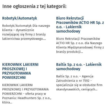
Inne ogłoszenia z tej kategorii:
Robotyk/Automatyk
Biuro Rekrutacji
Pracowników ACTIO HR Sp. z
Robotyk/Automatyk Dla naszego
o.o. - Lakiernik
klienta – dynamicznie
samochodowy
rozwijającej się firmy z branży
lakiernictwa przemysłowego.
...
Biuro Rekrutacji Pracowników
ACTIO HR Sp. z o.o. dla Naszego
Klienta Międzynarodowej Firmy z
branży produkcji
...
KIEROWNIK LAKIERNI
Baltix Sp. z o.o. - Lakiernik
PROSZKOWEJ I
samochodowy
PRZYGOTOWANIA
Baltix Sp. z o.o. – Agencja
POWIERZCHNI
Zatrudnienia o nr 7592 -
KIEROWNIK LAKIERNI
specjalizuje się w obsłudze firm
PROSZKOWEJ I PRZYGOTOWANIA
skandynawskich, ceniących
...
POWIERZCHNI - oferta pracy w
Poznaniu: Headhunters Sp. z o.o.,
która
...