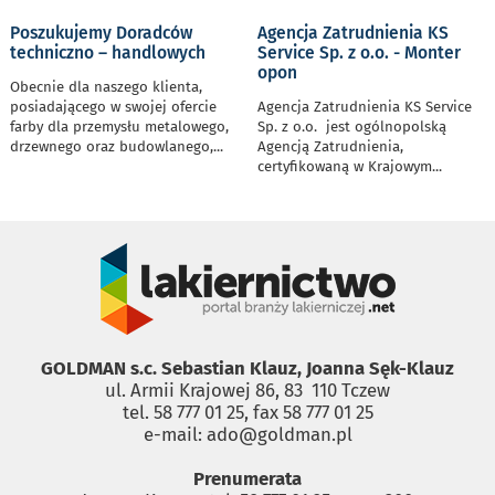
Poszukujemy Doradców
Agencja Zatrudnienia KS
techniczno – handlowych
Service Sp. z o.o. - Monter
opon
Obecnie dla naszego klienta,
posiadającego w swojej ofercie
Agencja Zatrudnienia KS Service
farby dla przemysłu metalowego,
Sp. z o.o. jest ogólnopolską
drzewnego oraz budowlanego,
...
Agencją Zatrudnienia,
certyfikowaną w Krajowym
...
GOLDMAN s.c. Sebastian Klauz, Joanna Sęk-Klauz
ul. Armii Krajowej 86, 83 ­ 110 Tczew
tel. 58 777 01 25, fax 58 777 01 25
e-mail: ado@goldman.pl
Prenumerata