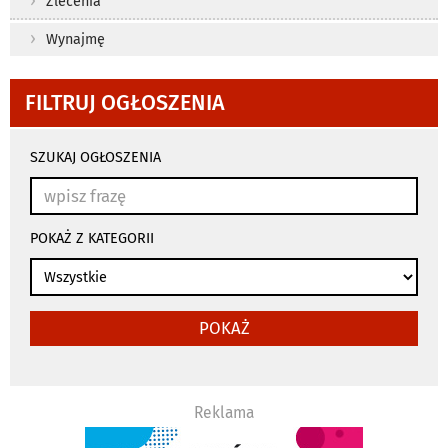
Zlecenia
Wynajmę
FILTRUJ OGŁOSZENIA
wyniki
wyszukiwania
SZUKAJ OGŁOSZENIA
przeładowują
się
automatycznie
POKAŻ Z KATEGORII
POKAŻ
Reklama