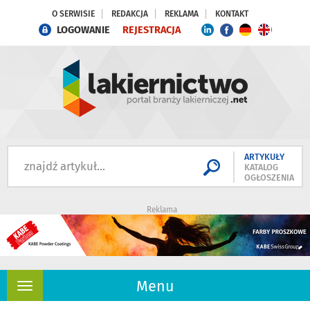
O SERWISIE
REDAKCJA
REKLAMA
KONTAKT
LOGOWANIE
REJESTRACJA
ARTYKUŁY
KATALOG
OGŁOSZENIA
Reklama
Menu
Rozwiń
nawigację