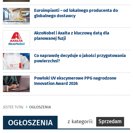
Euroimpianti – od lokalnego producenta do
globalnego dostawcy
AkzoNobel i Axalta z kluczową datą dla
planowanej fuzji
Co naprawdę decyduje o jakości przygotowania
powierzchni?
Powłoki UV ekscymerowe PPG nagrodzone
Innovation Award 2026
OGLOSZENIA
JESTEŚ TUTAJ
OGŁOSZENIA
z kategorii:
Sprzedam