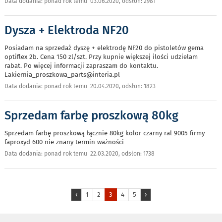
Data dodania: ponad rok temu 03.06.2020, odsłon: 2981
Dysza + Elektroda NF20
Posiadam na sprzedaż dyszę + elektrodę NF20 do pistoletów gema
optiflex 2b. Cena 150 zl/szt. Przy kupnie większej ilości udzielam
rabat. Po więcej informacji zapraszam do kontaktu.
Lakiernia_proszkowa_parts@interia.pl
Data dodania: ponad rok temu 20.04.2020, odsłon: 1823
Sprzedam farbę proszkową 80kg
Sprzedam farbę proszkową łącznie 80kg kolor czarny ral 9005 firmy
faproxyd 600 nie znany termin ważności
Data dodania: ponad rok temu 22.03.2020, odsłon: 1738
‹
1
2
3
4
5
›