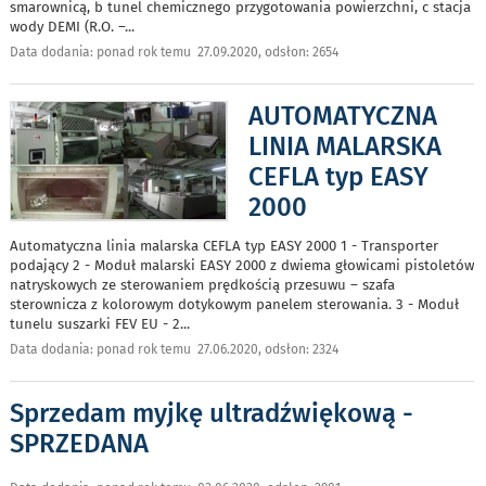
smarownicą, b tunel chemicznego przygotowania powierzchni, c stacja
wody DEMI (R.O. –
...
Data dodania: ponad rok temu 27.09.2020, odsłon: 2654
AUTOMATYCZNA
LINIA MALARSKA
CEFLA typ EASY
2000
Automatyczna linia malarska CEFLA typ EASY 2000 1 - Transporter
podający 2 - Moduł malarski EASY 2000 z dwiema głowicami pistoletów
natryskowych ze sterowaniem prędkością przesuwu – szafa
sterownicza z kolorowym dotykowym panelem sterowania. 3 - Moduł
tunelu suszarki FEV EU - 2
...
Data dodania: ponad rok temu 27.06.2020, odsłon: 2324
Sprzedam myjkę ultradźwiękową -
SPRZEDANA