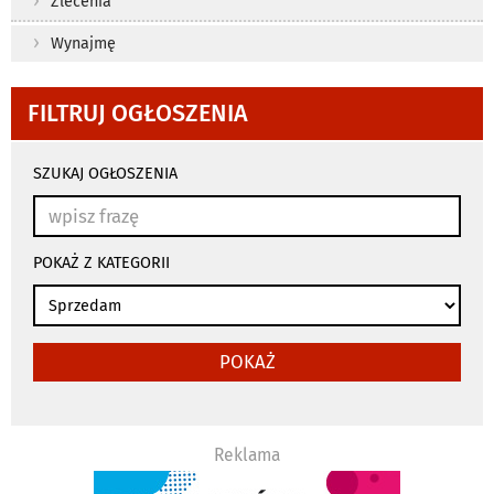
Zlecenia
Wynajmę
FILTRUJ OGŁOSZENIA
wyniki
wyszukiwania
SZUKAJ OGŁOSZENIA
przeładowują
się
automatycznie
POKAŻ Z KATEGORII
POKAŻ
Reklama