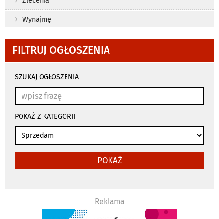
Zlecenia
Wynajmę
FILTRUJ OGŁOSZENIA
wyniki
wyszukiwania
SZUKAJ OGŁOSZENIA
przeładowują
się
automatycznie
POKAŻ Z KATEGORII
POKAŻ
Reklama