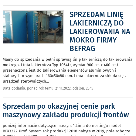
SPRZEDAM LINIĘ
LAKIERNICZĄ DO
LAKIEROWANIA NA
MOKRO FIRMY
BEFRAG
Mamy do sprzedania w pełni sprawną linię lakierniczą do lakierowania
mokrego. Linia lakiernicza Typ 10641 ( wymiar 900 cm x 400 cm)
przeznaczona jest do lakierowania elementów aluminiowych i
stalowych o wymiarach 160x50x80 mm. Linia lakiernicza składa się z
urządzeń sterowniczych
...
Data dodania: ponad rok temu 21.11.2022, odsłon: 2345
Sprzedam po okazyjnej cenie park
maszynowy zakładu produkcji frontów
poniżej informacje dotyczące maszyn: 1.Linia do nestingu model
BFX3222 Profi System rok produkcji 2018 nabyta w 2019, pole robocze