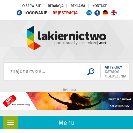
O SERWISIE
REDAKCJA
REKLAMA
KONTAKT
LOGOWANIE
REJESTRACJA
ARTYKUŁY
KATALOG
OGŁOSZENIA
Reklama
Menu
Rozwiń
nawigację