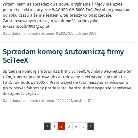
Witam, mam na sprzedaż dwa nowe, oryginalne i nigdy nie użyte
pistolety elektrostatyczne WAGNER GM 5000 EAC. Pistolety posiadam
od roku czasu a że nie jestem w tej branży to odsprzedaje.
Zainteresowanych proszę o wiadomość na skrzynkę :
lukaszmrozik1992@wp.pl
Data dodania: ponad rok temu 04.02.2022, odsłon: 2078
Sprzedam komorę śrutowniczą firmy
SciTeeX
Sprzedam komorę śrutowniczą firmy SciTeeX. Wymiary wewnętrzne 5m
x 7m, komora przelotowa (drzwi rolowane elektryczne z przodu i z
tyłu), rok budowy 2005 r. Przez wszystkie lata maszyna serwisowana
przez serwis fabryczny producenta, bardzo dobre wsparcie serwisowe,
dostępność części
...
Data dodania: ponad rok temu 19.10.2021, odsłon: 1744
‹
1
2
3
4
5
›