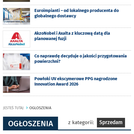
Euroimpianti – od lokalnego producenta do
globalnego dostawcy
AkzoNobel i Axalta z kluczową datą dla
planowanej fuzji
Co naprawdę decyduje o jakości przygotowania
powierzchni?
Powłoki UV ekscymerowe PPG nagrodzone
Innovation Award 2026
OGLOSZENIA
JESTEŚ TUTAJ
OGŁOSZENIA
z kategorii:
Sprzedam