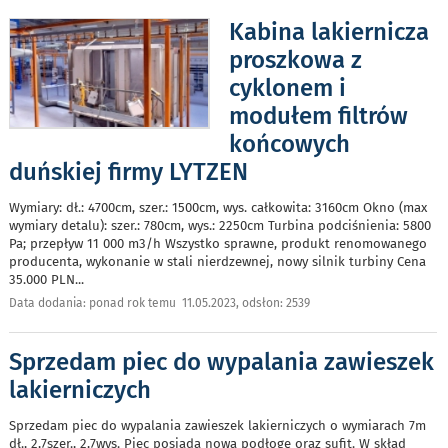
Kabina lakiernicza
proszkowa z
cyklonem i
modułem filtrów
końcowych
duńskiej firmy LYTZEN
Wymiary: dł.: 4700cm, szer.: 1500cm, wys. całkowita: 3160cm Okno (max
wymiary detalu): szer.: 780cm, wys.: 2250cm Turbina podciśnienia: 5800
Pa; przepływ 11 000 m3/h Wszystko sprawne, produkt renomowanego
producenta, wykonanie w stali nierdzewnej, nowy silnik turbiny Cena
35.000 PLN
...
Data dodania: ponad rok temu 11.05.2023, odsłon: 2539
Sprzedam piec do wypalania zawieszek
lakierniczych
Sprzedam piec do wypalania zawieszek lakierniczych o wymiarach 7m
dł., 2,7szer., 2,7wys. Piec posiada nową podłogę oraz sufit. W skład