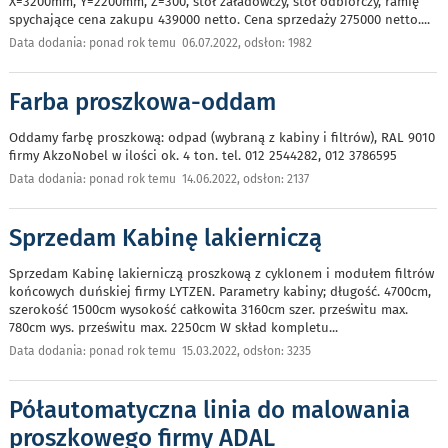
X=3200mm, Y=2200mm, Z=300, stół załadowczy, stół odbiorczy, ramię
spychające cena zakupu 439000 netto. Cena sprzedaży 275000 netto.
...
Data dodania: ponad rok temu 06.07.2022, odsłon: 1982
Farba proszkowa-oddam
Oddamy farbę proszkową: odpad (wybraną z kabiny i filtrów), RAL 9010
firmy AkzoNobel w ilości ok. 4 ton. tel. 012 2544282, 012 3786595
Data dodania: ponad rok temu 14.06.2022, odsłon: 2137
Sprzedam Kabinę lakierniczą
Sprzedam Kabinę lakierniczą proszkową z cyklonem i modułem filtrów
końcowych duńskiej firmy LYTZEN. Parametry kabiny; długość. 4700cm,
szerokość 1500cm wysokość całkowita 3160cm szer. prześwitu max.
780cm wys. prześwitu max. 2250cm W skład kompletu
...
Data dodania: ponad rok temu 15.03.2022, odsłon: 3235
Półautomatyczna linia do malowania
proszkowego firmy ADAL