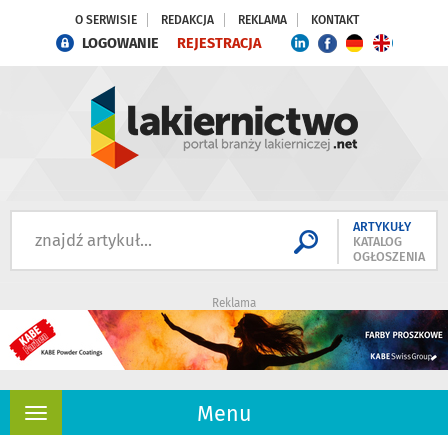
O SERWISIE
REDAKCJA
REKLAMA
KONTAKT
LOGOWANIE
REJESTRACJA
ARTYKUŁY
KATALOG
OGŁOSZENIA
Reklama
Menu
Rozwiń
nawigację