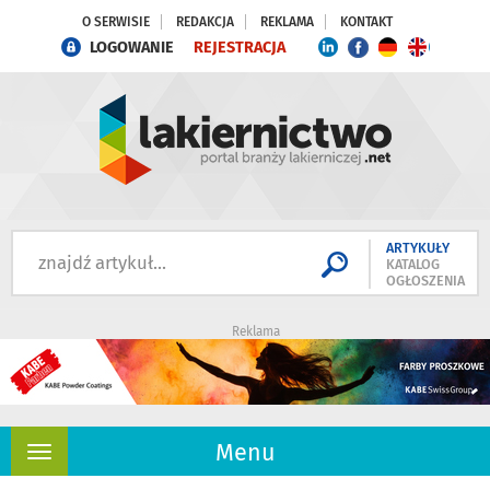
O SERWISIE
REDAKCJA
REKLAMA
KONTAKT
LOGOWANIE
REJESTRACJA
ARTYKUŁY
KATALOG
OGŁOSZENIA
Reklama
Menu
Rozwiń
nawigację