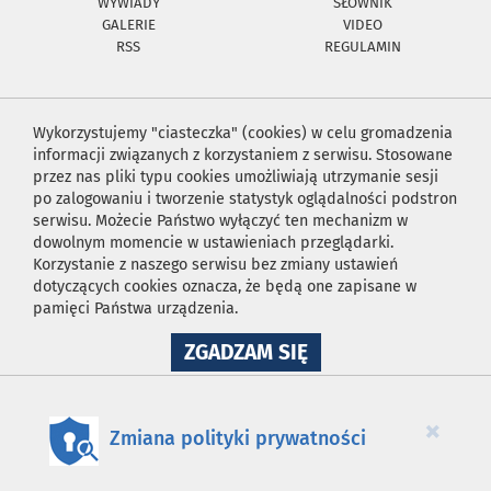
WYWIADY
SŁOWNIK
GALERIE
VIDEO
RSS
REGULAMIN
Wykorzystujemy "ciasteczka" (cookies) w celu gromadzenia
informacji związanych z korzystaniem z serwisu. Stosowane
przez nas pliki typu cookies umożliwiają utrzymanie sesji
po zalogowaniu i tworzenie statystyk oglądalności podstron
serwisu. Możecie Państwo wyłączyć ten mechanizm w
dowolnym momencie w ustawieniach przeglądarki.
Korzystanie z naszego serwisu bez zmiany ustawień
dotyczących cookies oznacza, że będą one zapisane w
pamięci Państwa urządzenia.
NA
ZGADZAM SIĘ
WYKORZYSTANIE
PLIKÓW
COOKIES
×
Zmiana polityki prywatności