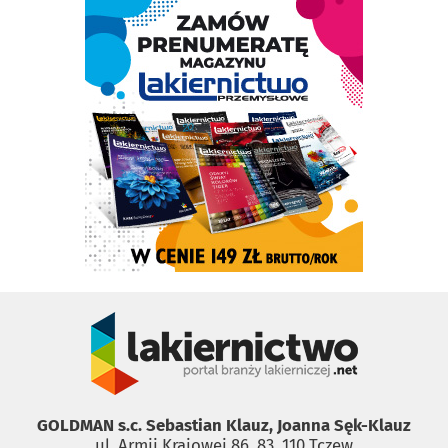
GOLDMAN s.c. Sebastian Klauz, Joanna Sęk-Klauz
ul. Armii Krajowej 86, 83 ­ 110 Tczew